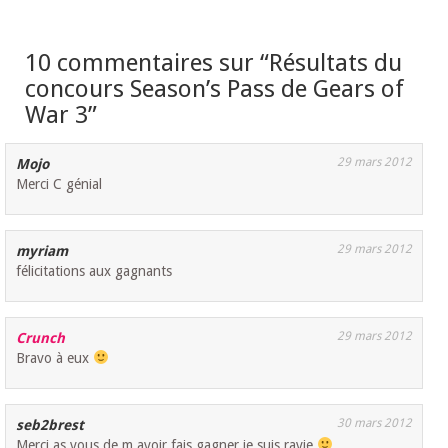
10 commentaires sur “
Résultats du
concours Season’s Pass de Gears of
War 3
”
29 mars 2012
Mojo
Merci C génial
29 mars 2012
myriam
félicitations aux gagnants
29 mars 2012
Crunch
Bravo à eux
30 mars 2012
seb2brest
Merci as vous de m avoir fais gagner je suis ravie