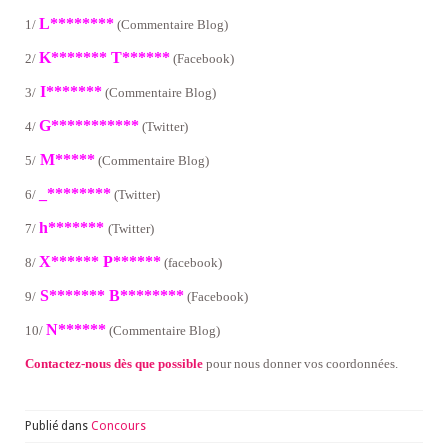
L********
1/
(Commentaire Blog)
K******* T******
2/
(Facebook)
I*******
3/
(Commentaire Blog)
G***********
4/
(Twitter)
M*****
5/
(Commentaire Blog)
_********
6/
(Twitter)
h*******
7/
(Twitter)
X****** P******
8/
(facebook)
S******* B********
9/
(Facebook)
N******
10/
(Commentaire Blog)
Contactez-nous dès que possible
pour nous donner vos coordonnées.
Publié dans
Concours