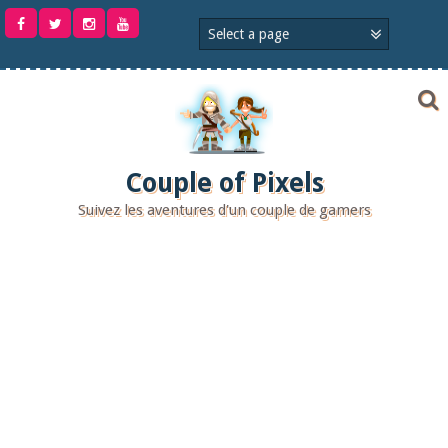
Aller
au
contenu
Couple of Pixels
Suivez les aventures d'un couple de gamers