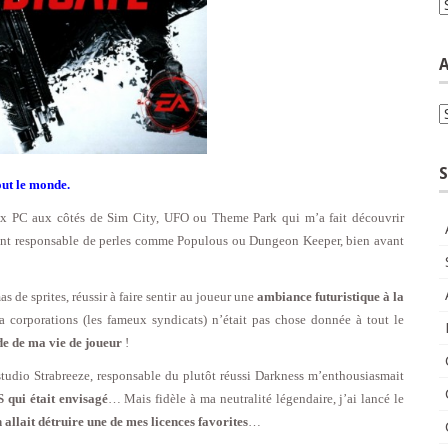
C
A
A
S
out le monde.
eux PC aux côtés de Sim City, UFO ou Theme Park qui m’a fait découvrir
ent responsable de perles comme Populous ou Dungeon Keeper, bien avant
 de sprites, réussir à faire sentir au joueur une
ambiance futuristique à la
a corporations (les fameux syndicats) n’était pas chose donnée à tout le
de de ma vie de joueur
!
 studio Strabreeze, responsable du plutôt réussi Darkness m’enthousiasmait
 qui était envisagé
… Mais fidèle à ma neutralité légendaire, j’ai lancé le
lait détruire une de mes licences favorites
…