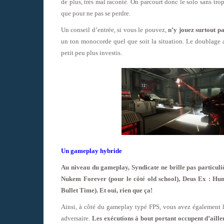
de plus, très mal raconté. On parcourt donc le solo sans tro
que pour ne pas se perdre.
Un conseil d’entrée, si vous le pouvez,
n’y jouez surtout pa
un ton monocorde quel que soit la situation. Le doublage a
petit peu plus investis.
Un gameplay hybride
Au niveau du gameplay, Syndicate ne brille pas particul
Nukem Forever (pour le côté old school), Deus Ex : Hum
Bullet Time). Et oui, rien que ça!
Ainsi, à côté du gameplay typé FPS, vous avez également la
adversaire.
Les exécutions à bout portant occupent d’aill