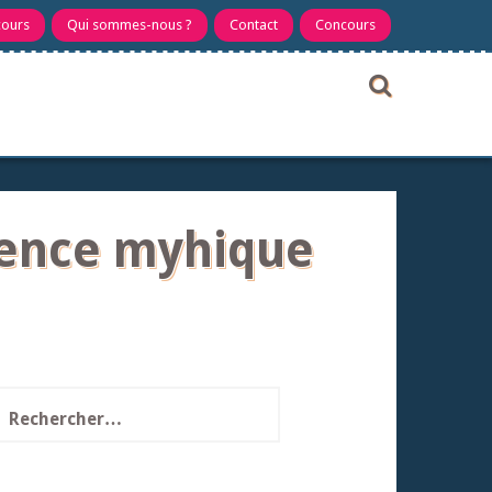
cours
Qui sommes-nous ?
Contact
Concours
icence myhique
echercher :