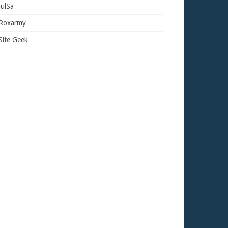
JulSa
Roxarmy
Site Geek