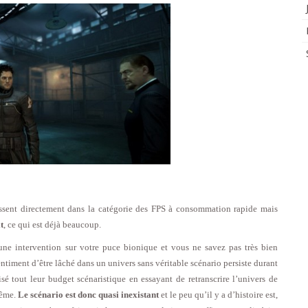
assent directement dans la catégorie des FPS à consommation rapide mais
t
, ce qui est déjà beaucoup.
ne intervention sur votre puce bionique et vous ne savez pas très bien
timent d’être lâché dans un univers sans véritable scénario persiste durant
sé tout leur budget scénaristique en essayant de retranscrire l’univers de
même.
Le scénario est donc quasi inexistant
et le peu qu’il y a d’histoire est,