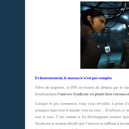
Et heureusement, le massacre n’est pas complet.
Trêve de suspense, ce FPS est bourré de défauts qui le cl
heureusement
l’univers Syndicate est plutôt bien retranscri
Lorsque le jeu commence, vous vous réveillez à peine d’u
pourquoi mais tout le monde vous en veut… D’ailleurs ce sen
tout le solo. C’est comme si les développeurs avaient épui
Syndicate et avaient décidé que l’univers se suffisait à lui-