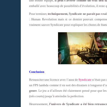
une bonne équipe,
il peut s’avérer comme un vrai défi da
emballé avec beaucoup de possibilités d’évolution, il reste
Pour terminer,
techniquement, Syndicate ne parait pas vrai
: Human Revolution mais si ce dernier pouvait compenser
vraiment sauver Syndicate pour expliquer les chutes de fram
Conclusion
Ressusciter une licence avec l’aura de
Syndicate
n’était pas 
un FPS lambda comme il en sort des dizaines à longueur d’ann
genre
. Le jeu a d’ailleurs été clairement pensé pour que l
(très courts) jusqu’à atteindre la perfection.
Heureusement,
l’univers de Syndicate a été bien retranscr