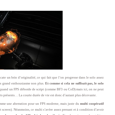
te un brin d’originalité, ce qui fait que l’on progresse dans le solo assez
ns grand enthousiasme non plus.
Et comme si cela ne suffisait pas, le solo
x quand un FPS déborde de script (comme BF3 ou CoD) mais ici, on ne peut
ipts présents… La courte durée de vie est donc d’autant plus décevante.
omme une aberration pour un FPS moderne, mais juste du
multi coopératif
t screen). Néanmoins, ce multi s’avère assez prenant et à condition d’avoir