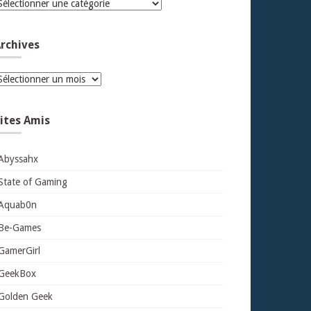
atégories
rchives
rchives
ites Amis
Abyssahx
State of Gaming
Aquab0n
Be-Games
GamerGirl
GeekBox
Golden Geek