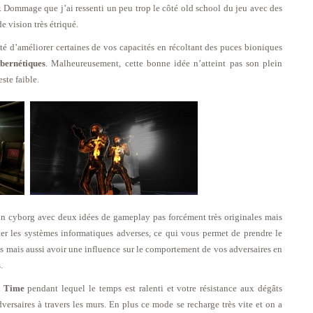
er. Dommage que j’ai ressenti un peu trop le côté old school du jeu avec des
e vision très étriqué.
té d’améliorer certaines de vos capacités en récoltant des puces bioniques
bernétiques
. Malheureusement, cette bonne idée n’atteint pas son plein
ste faible.
 un cyborg avec deux idées de gameplay pas forcément très originales mais
ter les systèmes informatiques adverses, ce qui vous permet de prendre le
ées mais aussi avoir une influence sur le comportement de vos adversaires en
.
t Time
pendant lequel le temps est ralenti et votre résistance aux dégâts
rsaires à travers les murs. En plus ce mode se recharge très vite et on a