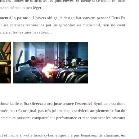
ns les modes de difficultés les plus élevés
. Et même si ce mode est bien
 quand même un peu léger.
ment à la pointe
… Univers oblige, le design fait souvent penser à Deus Ex
 ses carences techniques par un gameplay au micro-poil, rien ne vient
erate et les textures baveuses…
chose facile et
StarBreeze aura juste assuré l’essentiel
. Syndicate est donc
ée, pas très original, pas très joli mais qui
satisfera amplement le fan du
es amateurs puissent comparer leur performance et recommencer les niveaux
it
et même si votre héros cybernétique n’a pas beaucoup de charisme,
on