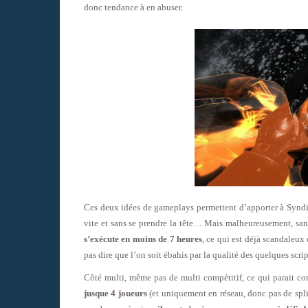
donc tendance à en abuser.
Ces deux idées de gameplays permettent d’apporter à Syndica
vite et sans se prendre la tête… Mais malheureusement, sa
s’exécute en moins de 7 heures
, ce qui est déjà scandaleu
pas dire que l’on soit ébahis par la qualité des quelques scr
Côté multi, même pas de multi compétitif, ce qui parait c
jusque 4 joueurs
(et uniquement en réseau, donc pas de spli