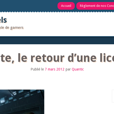
Accueil
Règlement de nos Con
ls
uple de gamers
ate, le retour d’une l
Publié le
7 mars 2012
par
Quantic
R