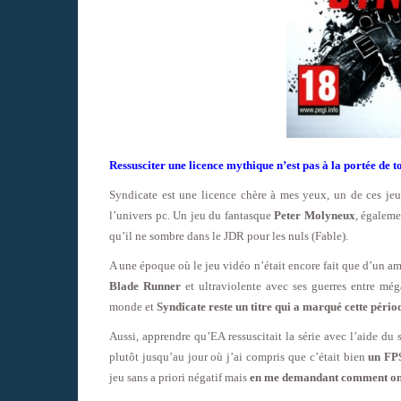
Ressusciter une licence mythique n’est pas à la portée de t
Syndicate est une licence chère à mes yeux, un de ces j
l’univers pc. Un jeu du fantasque
Peter Molyneux
, égalem
qu’il ne sombre dans le JDR pour les nuls (Fable).
A une époque où le jeu vidéo n’était encore fait que d’un amas
Blade Runner
et ultraviolente avec ses guerres entre még
monde et
Syndicate reste un titre qui a marqué cette pério
Aussi, apprendre qu’EA ressuscitait la série avec l’aide du
plutôt jusqu’au jour où j’ai compris que c’était bien
un FPS
jeu sans a priori négatif mais
en me demandant comment on al