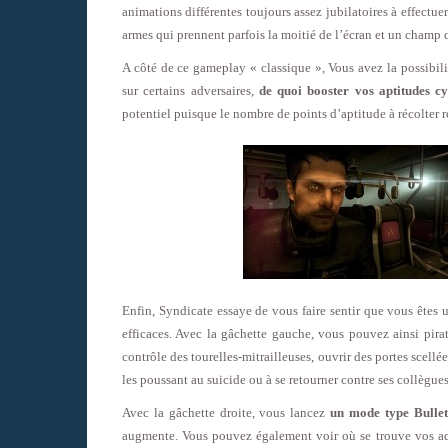
animations différentes toujours assez jubilatoires à effectu
armes qui prennent parfois la moitié de l’écran et un champ d
A côté de ce gameplay « classique », Vous avez la possibili
sur certains adversaires,
de quoi booster vos aptitudes cy
potentiel puisque le nombre de points d’aptitude à récolter re
Enfin, Syndicate essaye de vous faire sentir que vous êtes
efficaces. Avec la gâchette gauche, vous pouvez ainsi pira
contrôle des tourelles-mitrailleuses, ouvrir des portes scell
les poussant au suicide ou à se retourner contre ses collègues
Avec la gâchette droite, vous lancez
un mode type Bulle
augmente. Vous pouvez également voir où se trouve vos adve