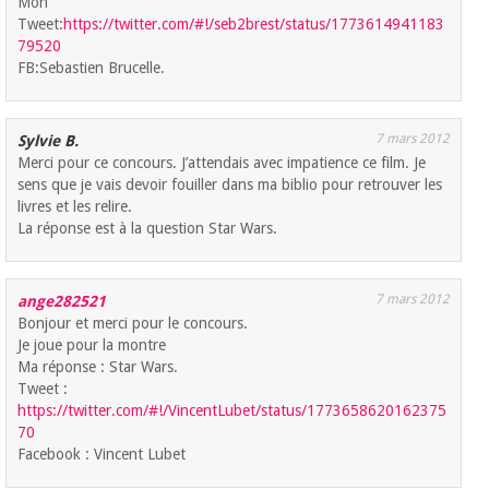
Mon
Tweet:
https://twitter.com/#!/seb2brest/status/1773614941183
79520
FB:Sebastien Brucelle.
7 mars 2012
Sylvie B.
Merci pour ce concours. J’attendais avec impatience ce film. Je
sens que je vais devoir fouiller dans ma biblio pour retrouver les
livres et les relire.
La réponse est à la question Star Wars.
7 mars 2012
ange282521
Bonjour et merci pour le concours.
Je joue pour la montre
Ma réponse : Star Wars.
Tweet :
https://twitter.com/#!/VincentLubet/status/1773658620162375
70
Facebook : Vincent Lubet