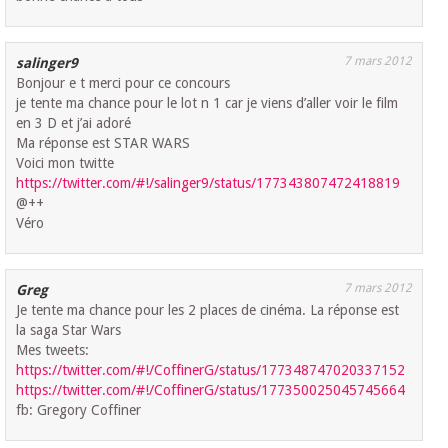
7 mars 2012
salinger9
Bonjour e t merci pour ce concours
je tente ma chance pour le lot n 1 car je viens d’aller voir le film
en 3 D et j’ai adoré
Ma réponse est STAR WARS
Voici mon twitte
https://twitter.com/#!/salinger9/status/177343807472418819
@++
Véro
7 mars 2012
Greg
Je tente ma chance pour les 2 places de cinéma. La réponse est
la saga Star Wars
Mes tweets:
https://twitter.com/#!/CoffinerG/status/177348747020337152
https://twitter.com/#!/CoffinerG/status/177350025045745664
fb: Gregory Coffiner