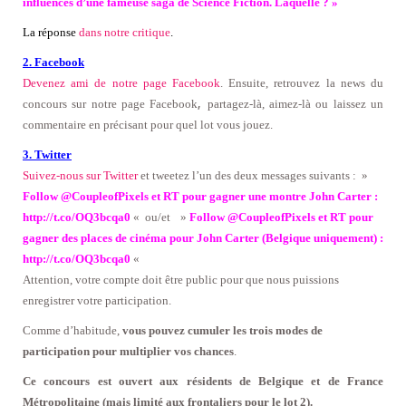
influences d’une fameuse saga de Science Fiction. Laquelle ? »
La réponse
dans notre critique
.
2. Facebook
Devenez ami de notre page Facebook
. Ensuite, retrouvez la news du
,
concours sur notre page Facebook
partagez-là, aimez-là ou laissez un
commentaire en précisant pour quel lot vous jouez.
3. Twitter
Suivez-nous sur Twitter
et tweetez l’un des deux messages suivants : »
Follow @CoupleofPixels et RT pour gagner une montre John Carter :
http://t.co/OQ3bcqa0
«
ou/et
»
Follow @CoupleofPixels et RT pour
gagner des places de cinéma pour John Carter (Belgique uniquement) :
http://t.co/OQ3bcqa0
«
Attention, votre compte doit être public pour que nous puissions
enregistrer votre participation.
Comme d’habitude,
vous pouvez cumuler les trois modes de
participation pour multiplier vos chances
.
Ce concours est ouvert aux résidents de Belgique et de France
Métropolitaine (mais limité aux frontaliers pour le lot 2).