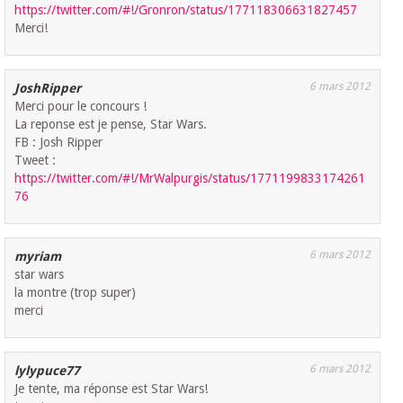
https://twitter.com/#!/Gronron/status/177118306631827457
Merci!
6 mars 2012
JoshRipper
Merci pour le concours !
La reponse est je pense, Star Wars.
FB : Josh Ripper
Tweet :
https://twitter.com/#!/MrWalpurgis/status/1771199833174261
76
6 mars 2012
myriam
star wars
la montre (trop super)
merci
6 mars 2012
lylypuce77
Je tente, ma réponse est Star Wars!