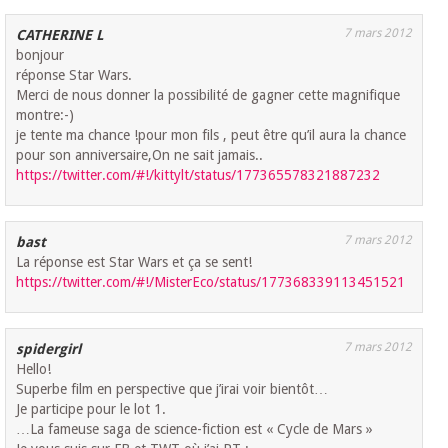
7 mars 2012
CATHERINE L
bonjour
réponse Star Wars.
Merci de nous donner la possibilité de gagner cette magnifique
montre:-)
je tente ma chance !pour mon fils , peut être qu’il aura la chance
pour son anniversaire,On ne sait jamais..
https://twitter.com/#!/kittylt/status/177365578321887232
7 mars 2012
bast
La réponse est Star Wars et ça se sent!
https://twitter.com/#!/MisterEco/status/177368339113451521
7 mars 2012
spidergirl
Hello!
Superbe film en perspective que j’irai voir bientôt…
Je participe pour le lot 1.
…La fameuse saga de science-fiction est « Cycle de Mars »