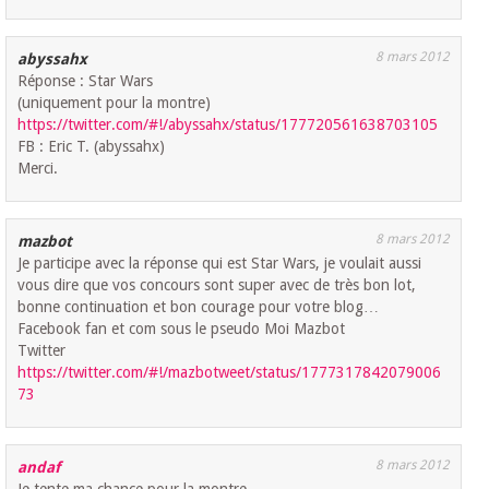
8 mars 2012
abyssahx
Réponse : Star Wars
(uniquement pour la montre)
https://twitter.com/#!/abyssahx/status/177720561638703105
FB : Eric T. (abyssahx)
Merci.
8 mars 2012
mazbot
Je participe avec la réponse qui est Star Wars, je voulait aussi
vous dire que vos concours sont super avec de très bon lot,
bonne continuation et bon courage pour votre blog…
Facebook fan et com sous le pseudo Moi Mazbot
Twitter
https://twitter.com/#!/mazbotweet/status/1777317842079006
73
8 mars 2012
andaf
Je tente ma chance pour la montre.