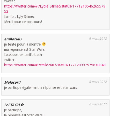
tweet :
https://twitter.com/#!/Lydie_Stimec/status/1771210546265579
52
fan fb : Lyly Stimec
Merci pour ce concours!
6 mars 2012
emile2607
je tente pour la montre
ma réponse est Star Wars
facebook ok emilie bach
twitter :
https://twitter.com/#!/emile2607/status/177120997575630848
6 mars 2012
Malacord
je participe également la réponse est star wars
6 mars 2012
LeFTAYRI.fr
je participe,
la réponse est Star Wars !