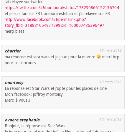
j’ai relayée sur twitter
https://twitter.com/#!/boraboral/status/178230866152136704
et je suis fan sur FB borabora esteban et j’ai relayée sur FB
http://www.facebook.com/#!/permalink.php?
story_fbid=318881054837299&id=100003486296497
merçi bises
10 mars 2012
chartier
ma réponse est stra wars et je joue pour la montre
merci bcp
pour ce concours
10 mars 2012
montoisy
La réponse est Star Wars et j’opte pour les places de ciné
Mon facebook: joffroy montoisy
Merci à vous!!
10 mars 2012
ovaere stephanie
Bonjour, la réponse est Star Wars.
Je joue pour les places de ciné, le film a vraiment l’air sympa !