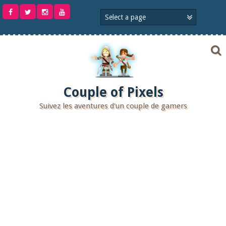
Aller
au
contenu
Couple of Pixels
Suivez les aventures d'un couple de gamers