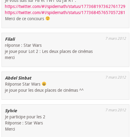
Je vous suis sur FB et TWT où j’ai RT :
https://twitter.com/#!/spidernath/status/177368197362761729
https://twitter.com/#!/spidernath/status/177368457657057281
Merci de ce concours
7 mars 2012
Filali
réponse : Star Wars
je joue pour Lot 2 : Les deux places de cinémas
merci
7 mars 2012
Abdel Sinbat
Réponse Star Wars
je joue pour les deux places de cinémas ^^
7 mars 2012
Sylvie
Je participe pour les 2
Réponse : Star Wars
Merci