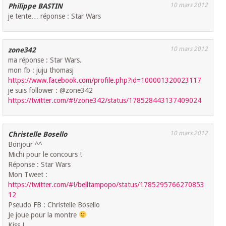
10 mars 2012
Philippe BASTIN
je tente… réponse : Star Wars
10 mars 2012
zone342
ma réponse : Star Wars.
mon fb : juju thomasj
https://www.facebook.com/profile.php?id=100001320023117
je suis follower : @zone342
https://twitter.com/#!/zone342/status/178528443137409024
10 mars 2012
Christelle Bosello
Bonjour ^^
Michi pour le concours !
Réponse : Star Wars
Mon Tweet :
https://twitter.com/#!/belltampopo/status/1785295766270853
12
Pseudo FB : Christelle Bosello
Je joue pour la montre
Kiss !