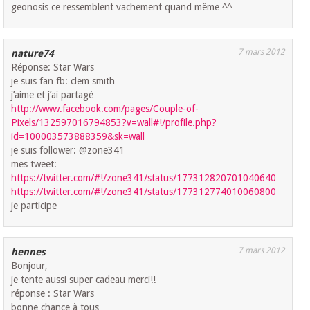
geonosis ce ressemblent vachement quand même ^^
7 mars 2012
nature74
Réponse: Star Wars
je suis fan fb: clem smith
j’aime et j’ai partagé
http://www.facebook.com/pages/Couple-of-
Pixels/132597016794853?v=wall#!/profile.php?
id=100003573888359&sk=wall
je suis follower: @zone341
mes tweet:
https://twitter.com/#!/zone341/status/177312820701040640
https://twitter.com/#!/zone341/status/177312774010060800
je participe
7 mars 2012
hennes
Bonjour,
je tente aussi super cadeau merci!!
réponse : Star Wars
bonne chance à tous