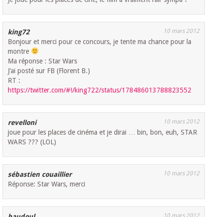
10 mars 2012
king72
Bonjour et merci pour ce concours, je tente ma chance pour la
montre
Ma réponse : Star Wars
J’ai posté sur FB (Florent B.)
RT :
https://twitter.com/#!/king722/status/178486013788823552
10 mars 2012
revelloni
joue pour les places de cinéma et je dirai … bin, bon, euh, STAR
WARS ??? (LOL)
10 mars 2012
sébastien couaillier
Réponse: Star Wars, merci
10 mars 2012
baudoul