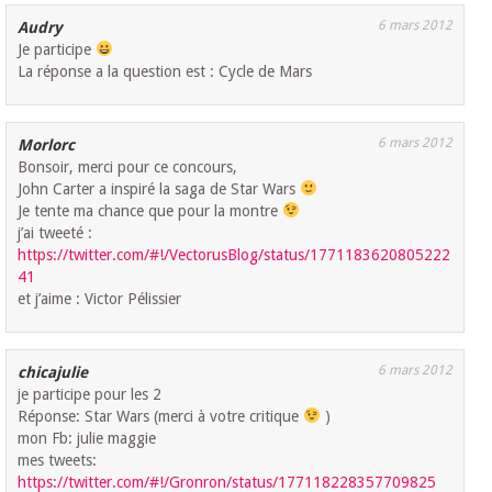
6 mars 2012
Audry
Je participe
La réponse a la question est : Cycle de Mars
6 mars 2012
Morlorc
Bonsoir, merci pour ce concours,
John Carter a inspiré la saga de Star Wars
Je tente ma chance que pour la montre
j’ai tweeté :
https://twitter.com/#!/VectorusBlog/status/1771183620805222
41
et j’aime : Victor Pélissier
6 mars 2012
chicajulie
je participe pour les 2
Réponse: Star Wars (merci à votre critique
)
mon Fb: julie maggie
mes tweets:
https://twitter.com/#!/Gronron/status/177118228357709825