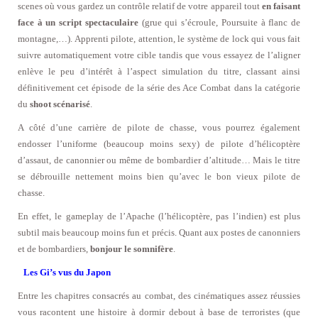
scenes où vous gardez un contrôle relatif de votre appareil tout
en faisant
face à un script spectaculaire
(grue qui s’écroule, Poursuite à flanc de
montagne,…). Apprenti pilote, attention, le système de lock qui vous fait
suivre automatiquement votre cible tandis que vous essayez de l’aligner
enlève le peu d’intérêt à l’aspect simulation du titre, classant ainsi
définitivement cet épisode de la série des Ace Combat dans la catégorie
du
shoot scénarisé
.
A côté d’une carrière de pilote de chasse, vous pourrez également
endosser l’uniforme (beaucoup moins sexy) de pilote d’hélicoptère
d’assaut, de canonnier ou même de bombardier d’altitude… Mais le titre
se débrouille nettement moins bien qu’avec le bon vieux pilote de
chasse.
En effet, le gameplay de l’Apache (l’hélicoptère, pas l’indien) est plus
subtil mais beaucoup moins fun et précis. Quant aux postes de canonniers
et de bombardiers,
bonjour le somnifère
.
Les Gi’s vus du Japon
Entre les chapitres consacrés au combat, des cinématiques assez réussies
vous racontent une histoire à dormir debout à base de terroristes (que