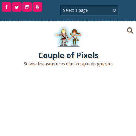
Aller
au
contenu
Couple of Pixels
Suivez les aventures d'un couple de gamers