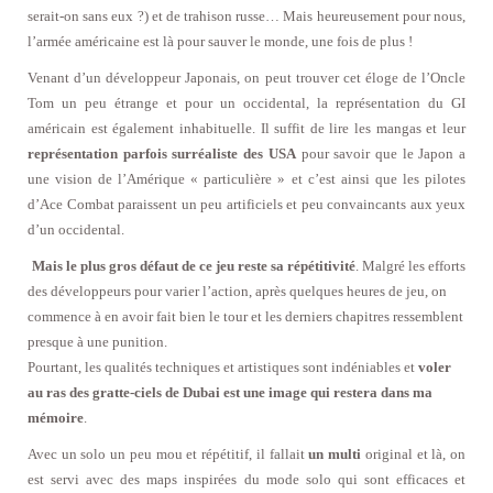
serait-on sans eux ?) et de trahison russe… Mais heureusement pour nous,
l’armée américaine est là pour sauver le monde, une fois de plus !
Venant d’un développeur Japonais, on peut trouver cet éloge de l’Oncle
Tom un peu étrange et pour un occidental, la représentation du GI
américain est également inhabituelle. Il suffit de lire les mangas et leur
représentation parfois surréaliste des USA
pour savoir que le Japon a
une vision de l’Amérique « particulière » et c’est ainsi que les pilotes
d’Ace Combat paraissent un peu artificiels et peu convaincants aux yeux
d’un occidental.
Mais le plus gros défaut de ce jeu reste sa répétitivité
. Malgré les efforts
des développeurs pour varier l’action, après quelques heures de jeu, on
commence à en avoir fait bien le tour et les derniers chapitres ressemblent
presque à une punition.
Pourtant, les qualités techniques et artistiques sont indéniables et
voler
au ras des gratte-ciels de Dubai est une image qui restera dans ma
mémoire
.
Avec un solo un peu mou et répétitif, il fallait
un multi
original et là, on
est servi avec des maps inspirées du mode solo qui sont efficaces et