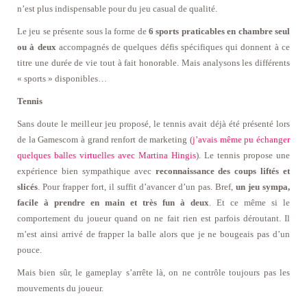
n’est plus indispensable pour du jeu casual de qualité.
Le jeu se présente sous la forme de
6 sports praticables en chambre seul
ou à deux
accompagnés de quelques défis spécifiques qui donnent à ce
titre une durée de vie tout à fait honorable. Mais analysons les différents
« sports » disponibles…
Tennis
Sans doute le meilleur jeu proposé, le tennis avait déjà été présenté lors
de la Gamescom à grand renfort de marketing (
j’avais même pu échanger
quelques balles virtuelles avec Martina Hingis
). Le tennis propose une
expérience bien sympathique avec
reconnaissance des coups liftés et
slicés
. Pour frapper fort, il suffit d’avancer d’un pas. Bref,
un jeu sympa,
facile à prendre en main et très fun à deux
. Et ce même si le
comportement du joueur quand on ne fait rien est parfois déroutant. Il
m’est ainsi arrivé de frapper la balle alors que je ne bougeais pas d’un
pouce.
Mais bien sûr, le gameplay s’arrête là, on ne contrôle toujours pas les
mouvements du joueur.