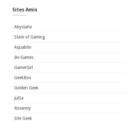
Sites Amis
Abyssahx
State of Gaming
Aquab0n
Be-Games
GamerGirl
GeekBox
Golden Geek
JulSa
Roxarmy
Site Geek