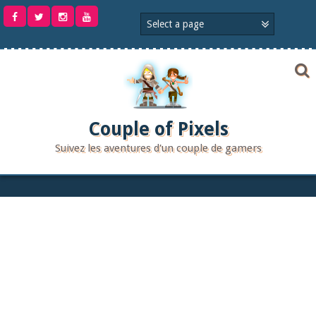
Aller
au
contenu
Couple of Pixels
Suivez les aventures d'un couple de gamers