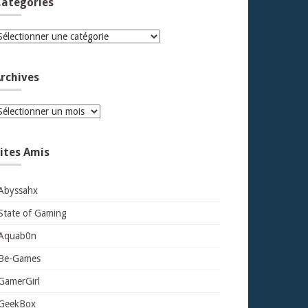
atégories
atégories
rchives
rchives
ites Amis
Abyssahx
State of Gaming
Aquab0n
Be-Games
GamerGirl
GeekBox