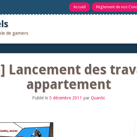
Accueil
Règlement de nos Con
ls
uple de gamers
 Lancement des trav
appartement
Publié le
5 décembre 2011
par
Quantic
R