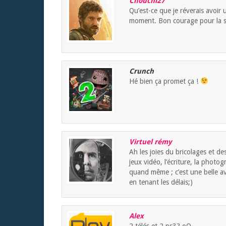
Chouchi27
Qu’est-ce que je réverais avoir 
moment. Bon courage pour la s
Crunch
Hé bien ça promet ça !
Virtuel rémy
Ah les joies du bricolages et d
jeux vidéo, l’écriture, la phot
quand même ; c’est une belle av
en tenant les délais;)
Alex
2 télés et 2 ps3? oO