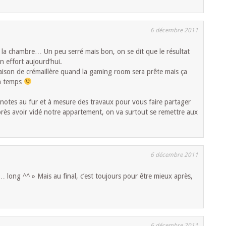
6 décembre 2011
ns la chambre… Un peu serré mais bon, on se dit que le résultat
n effort aujourd’hui.
aison de crémaillère quand la gaming room sera prête mais ça
in temps
notes au fur et à mesure des travaux pour vous faire partager
près avoir vidé notre appartement, on va surtout se remettre aux
6 décembre 2011
… long ^^ » Mais au final, c’est toujours pour être mieux après,
6 décembre 2011