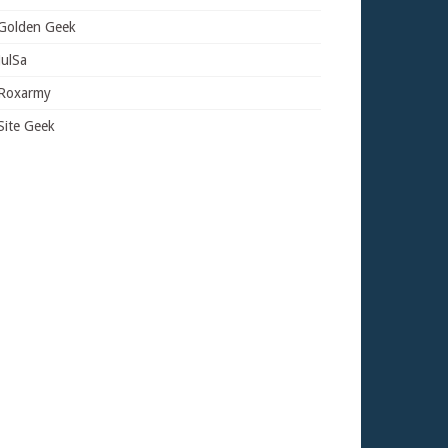
Golden Geek
JulSa
Roxarmy
Site Geek