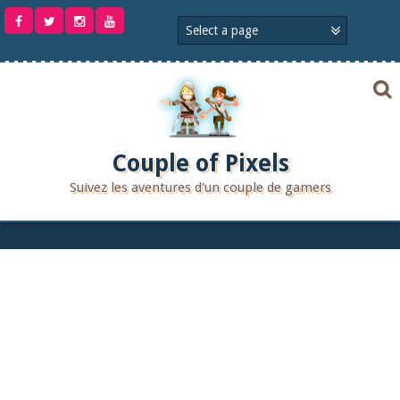
Aller
au
contenu
Couple of Pixels
Suivez les aventures d'un couple de gamers