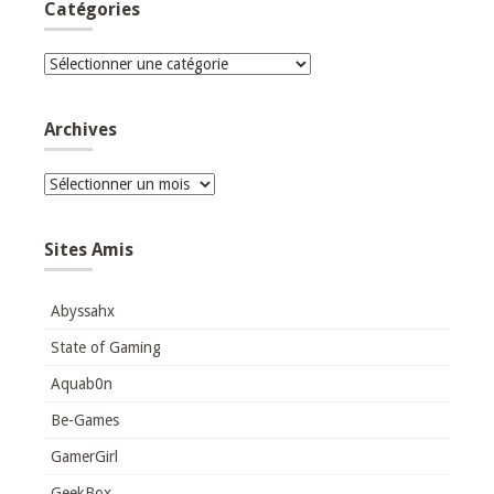
Catégories
Catégories
Archives
Archives
Sites Amis
Abyssahx
State of Gaming
Aquab0n
Be-Games
GamerGirl
GeekBox