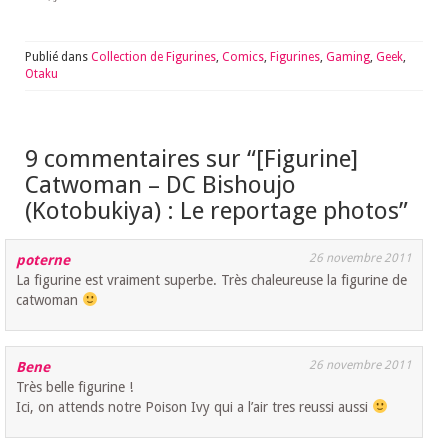
Publié dans
Collection de Figurines
,
Comics
,
Figurines
,
Gaming
,
Geek
,
Otaku
9 commentaires sur “
[Figurine]
Catwoman – DC Bishoujo
(Kotobukiya) : Le reportage photos
”
26 novembre 2011
poterne
La figurine est vraiment superbe. Très chaleureuse la figurine de
catwoman
26 novembre 2011
Bene
Très belle figurine !
Ici, on attends notre Poison Ivy qui a l’air tres reussi aussi