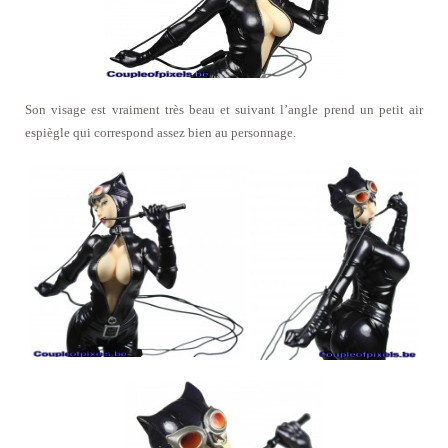
Son visage est vraiment très beau et suivant l’angle prend un petit air
espiègle qui correspond assez bien au personnage.