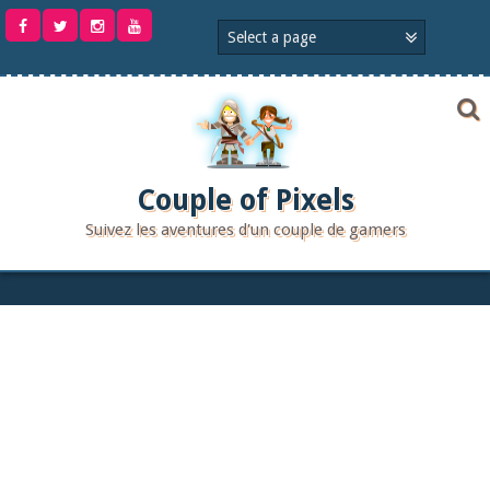
Aller
au
contenu
Couple of Pixels
Suivez les aventures d'un couple de gamers