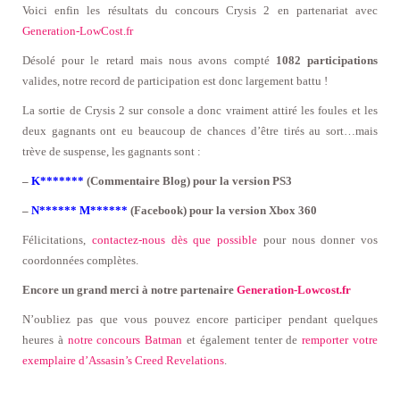
Voici enfin les résultats du concours Crysis 2 en partenariat avec
Generation-LowCost.fr
Désolé pour le retard mais nous avons compté
1082 participations
valides, notre record de participation est donc largement battu !
La sortie de Crysis 2 sur console a donc vraiment attiré les foules et les
deux gagnants ont eu beaucoup de chances d’être tirés au sort…mais
trève de suspense, les gagnants sont :
–
K*******
(Commentaire Blog) pour la version PS3
–
N****** M******
(Facebook) pour la version Xbox 360
Félicitations,
contactez-nous dès que possible
pour nous donner vos
coordonnées complètes.
Encore un grand merci à notre partenaire
Generation-Lowcost.fr
N’oubliez pas que vous pouvez encore participer pendant quelques
heures à
notre concours Batman
et également tenter de
remporter votre
exemplaire d’Assasin’s Creed Revelations
.