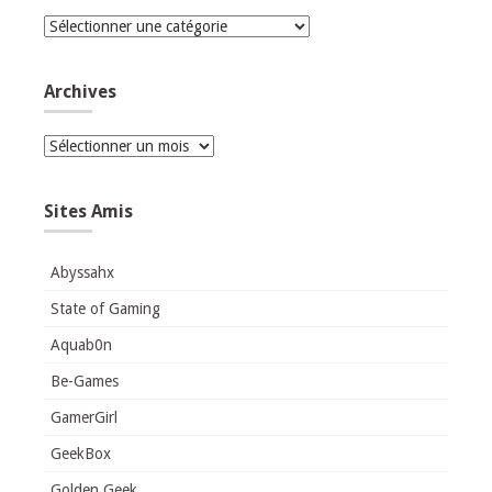
Catégories
Archives
Archives
Sites Amis
Abyssahx
State of Gaming
Aquab0n
Be-Games
GamerGirl
GeekBox
Golden Geek