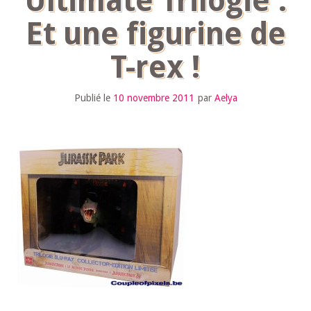
Ultimate Trilogie :
Et une figurine de
T-rex !
Publié le
10 novembre 2011
par
Aelya