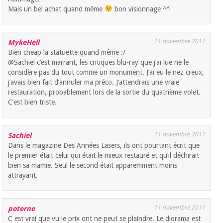
Mais un bel achat quand même
bon visionnage ^^
11 novembre 2011
MykeHell
Bien cheap la statuette quand même :/
@Sachiel c’est marrant, les critiques blu-ray que j’ai lue ne le
considère pas du tout comme un monument. J’ai eu le nez creux,
j’avais bien fait d’annuler ma préco. J’attendrais une vraie
restauration, probablement lors de la sortie du quatrième volet.
C’est bien triste.
11 novembre 2011
Sachiel
Dans le magazine Des Années Lasers, ils ont pourtant écrit que
le premier était celui qui était le mieux restauré et qu’il déchirait
bien sa mamie. Seul le second était apparemment moins
attrayant.
11 novembre 2011
poterne
C est vrai que vu le prix ont ne peut se plaindre. Le diorama est