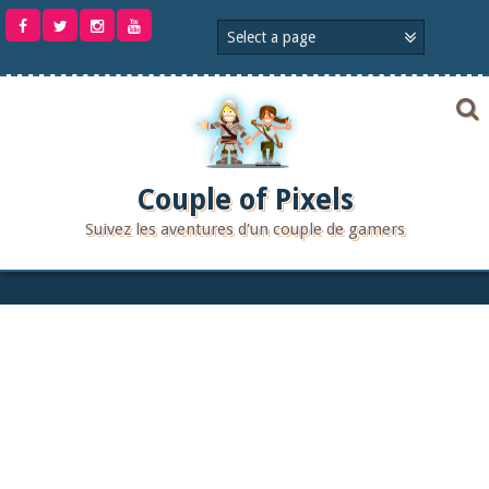
Aller
au
contenu
Couple of Pixels
Suivez les aventures d'un couple de gamers