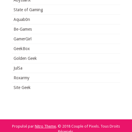
State of Gaming
Aquab0n
Be-Games
GamerGirl
GeekBox
Golden Geek
JulSa
Roxarmy
Site Geek
Propulsé par
Nitro Theme
.
© 2018 Couple of Pixels. Tous Droits
Réservés.