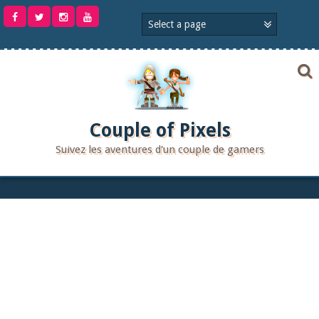
Aller
au
contenu
Couple of Pixels
Suivez les aventures d'un couple de gamers