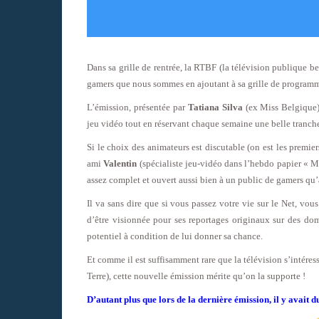
Dans sa grille de rentrée, la RTBF (la télévision publique 
gamers que nous sommes en ajoutant à sa grille de program
L’émission, présentée par
Tatiana Silva
(ex Miss Belgique)
jeu vidéo tout en réservant chaque semaine une belle tranch
Si le choix des animateurs est discutable (on est les premiers
ami
Valentin
(spécialiste jeu-vidéo dans l’hebdo papier « M
assez complet et ouvert aussi bien à un public de gamers qu’
Il va sans dire que si vous passez votre vie sur le Net, v
d’être visionnée pour ses reportages originaux sur des d
potentiel à condition de lui donner sa chance.
Et comme il est suffisamment rare que la télévision s’intéres
Terre), cette nouvelle émission mérite qu’on la supporte !
D’autant plus que lors de la dernière émission, il y avait 