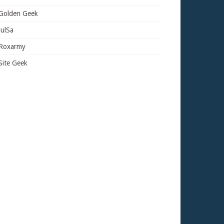
Golden Geek
JulSa
Roxarmy
Site Geek