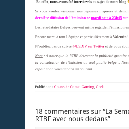
En effet, nous avons été interviewés au sujet de notre blog
Si vous voulez visionner nos réponses inspirées et démon
dernière diffusion de l’émission ce
mardi soir à 23h45
sur 
Les retardataire Belges peuvent même regarder l’émission en l
Encore merci à tout l’équipe et particulièrement à
Valentin
!
N’oubliez pas de suivre
@LSDJV sur Twitter
et de vous abon
Note
: A noter que la RTBF détestant la publicité gratuite 
la consultation de l’émission au seul public belge… Norm
espoir et on vous tiendra au courant.
Publié dans
Coups de Coeur
,
Gaming
,
Geek
18 commentaires sur “
La Sema
RTBF avec nous dedans
”