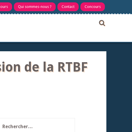
cours
Qui sommes-nous ?
Contact
Concours
ion de la RTBF
echercher :