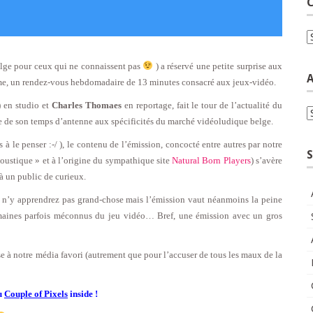
C
C
belge pour ceux qui ne connaissent pas
) a réservé une petite surprise aux
A
me, un rendez-vous hebdomadaire de 13 minutes consacré aux jeux-vidéo.
 en studio et
Charles Thomaes
en reportage, fait le tour de l’actualité du
A
e de son temps d’antenne aux spécificités du marché vidéoludique belge.
 à le penser :-/ ), le contenu de l’émission, concocté entre autres par notre
S
oustique » et à l’origine du sympathique site
Natural Born Players
) s’avère
à un public de curieux.
ous n’y apprendrez pas grand-chose mais l’émission vaut néanmoins la peine
omaines parfois méconnus du jeu vidéo… Bref, une émission avec un gros
se à notre média favori (autrement que pour l’accuser de tous les maux de la
du
Couple of Pixels
inside !