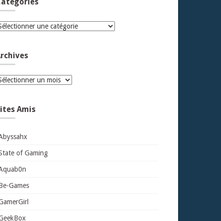
atégories
atégories
rchives
rchives
ites Amis
Abyssahx
State of Gaming
Aquab0n
Be-Games
GamerGirl
GeekBox