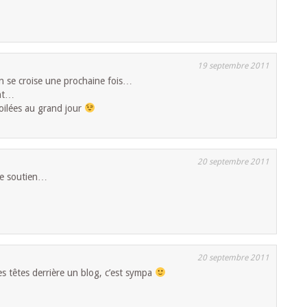
19 septembre 2011
n se croise une prochaine fois…
ant…
oilées au grand jour
20 septembre 2011
re soutien…
20 septembre 2011
s têtes derrière un blog, c’est sympa