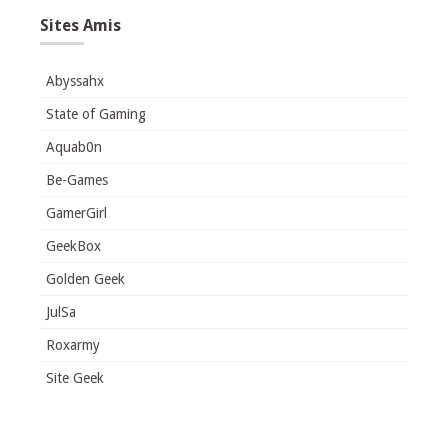
Sites Amis
Abyssahx
State of Gaming
Aquab0n
Be-Games
GamerGirl
GeekBox
Golden Geek
JulSa
Roxarmy
Site Geek