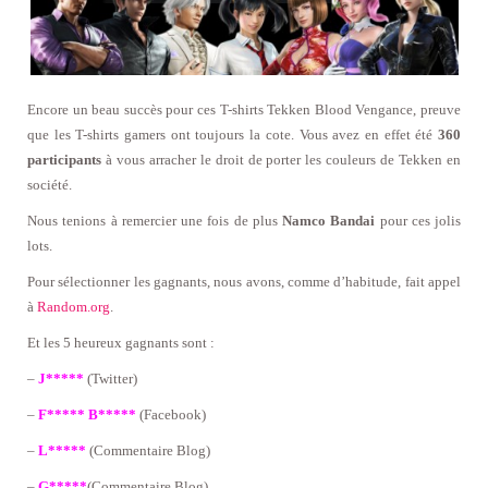
Encore un beau succès pour ces T-shirts Tekken Blood Vengance, preuve
que les T-shirts gamers ont toujours la cote. Vous avez en effet été
360
participants
à vous arracher le droit de porter les couleurs de Tekken en
société.
Nous tenions à remercier une fois de plus
Namco Bandai
pour ces jolis
lots.
Pour sélectionner les gagnants, nous avons, comme d’habitude, fait appel
à
Random.org
.
Et les 5 heureux gagnants sont :
–
J*****
(Twitter)
–
F***** B*****
(Facebook)
–
L*****
(Commentaire Blog)
–
G*****
(Commentaire Blog)