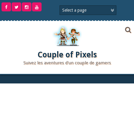
Aller
au
contenu
Couple of Pixels
Suivez les aventures d'un couple de gamers