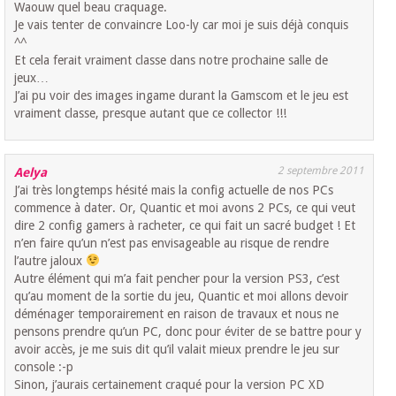
Waouw quel beau craquage.
Je vais tenter de convaincre Loo-ly car moi je suis déjà conquis
^^
Et cela ferait vraiment classe dans notre prochaine salle de
jeux…
J’ai pu voir des images ingame durant la Gamscom et le jeu est
vraiment classe, presque autant que ce collector !!!
2 septembre 2011
Aelya
J’ai très longtemps hésité mais la config actuelle de nos PCs
commence à dater. Or, Quantic et moi avons 2 PCs, ce qui veut
dire 2 config gamers à racheter, ce qui fait un sacré budget ! Et
n’en faire qu’un n’est pas envisageable au risque de rendre
l’autre jaloux
Autre élément qui m’a fait pencher pour la version PS3, c’est
qu’au moment de la sortie du jeu, Quantic et moi allons devoir
déménager temporairement en raison de travaux et nous ne
pensons prendre qu’un PC, donc pour éviter de se battre pour y
avoir accès, je me suis dit qu’il valait mieux prendre le jeu sur
console :-p
Sinon, j’aurais certainement craqué pour la version PC XD