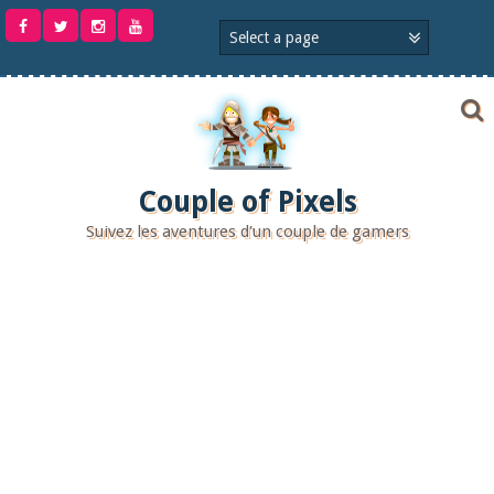
Aller
au
contenu
Couple of Pixels
Suivez les aventures d'un couple de gamers