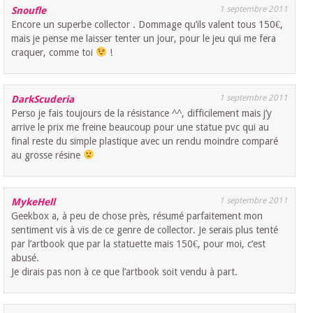
1 septembre 2011
Snoufle
Encore un superbe collector . Dommage qu’ils valent tous 150€,
mais je pense me laisser tenter un jour, pour le jeu qui me fera
craquer, comme toi
!
1 septembre 2011
DarkScuderia
Perso je fais toujours de la résistance ^^, difficilement mais j’y
arrive le prix me freine beaucoup pour une statue pvc qui au
final reste du simple plastique avec un rendu moindre comparé
au grosse résine
1 septembre 2011
MykeHell
Geekbox a, à peu de chose près, résumé parfaitement mon
sentiment vis à vis de ce genre de collector. Je serais plus tenté
par l’artbook que par la statuette mais 150€, pour moi, c’est
abusé.
Je dirais pas non à ce que l’artbook soit vendu à part.