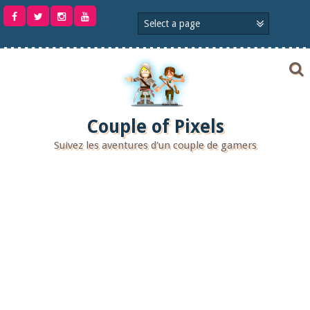
Aller
au
contenu
Couple of Pixels
Suivez les aventures d'un couple de gamers