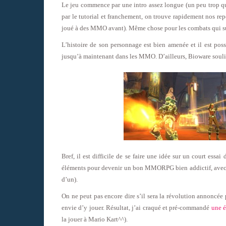
Le jeu commence par une intro assez longue (un peu trop qu
par le tutorial et franchement, on trouve rapidement nos repè
joué à des MMO avant). Même chose pour les combats qui su
L’histoire de son personnage est bien amenée et il est pos
jusqu’à maintenant dans les MMO. D’ailleurs, Bioware sou
Bref, il est difficile de se faire une idée sur un court es
éléments pour devenir un bon MMORPG bien addictif, avec un
d’un).
On ne peut pas encore dire s’il sera la révolution annoncée 
envie d’y jouer. Résultat, j’ai craqué et pré-commandé
une é
la jouer à Mario Kart^^).