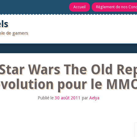
Accueil
Règlement de nos Con
ls
uple de gamers
Star Wars The Old Re
évolution pour le MMO
Publié le
30 août 2011
par
Aelya
R