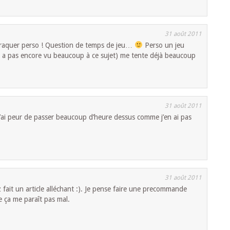
31 août 2011
s craquer perso ! Question de temps de jeu…
Perso un jeu
 a pas encore vu beaucoup à ce sujet) me tente déjà beaucoup
31 août 2011
j’ai peur de passer beaucoup d’heure dessus comme j’en ai pas
31 août 2011
fait un article alléchant :). Je pense faire une precommande
ue ça me paraît pas mal.