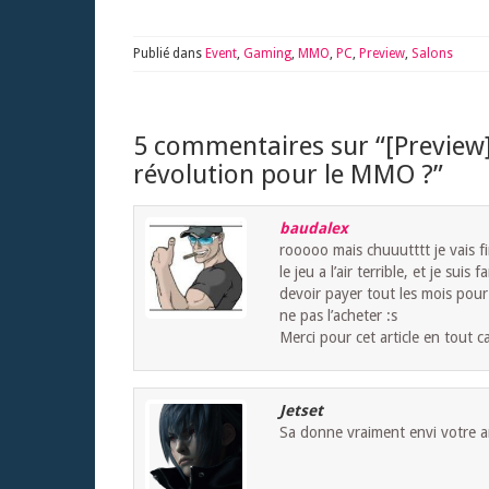
Publié dans
Event
,
Gaming
,
MMO
,
PC
,
Preview
,
Salons
5 commentaires sur “
[Preview
révolution pour le MMO ?
”
baudalex
rooooo mais chuuutttt je vais f
le jeu a l’air terrible, et je sui
devoir payer tout les mois pour
ne pas l’acheter :s
Merci pour cet article en tout c
Jetset
Sa donne vraiment envi votre ar