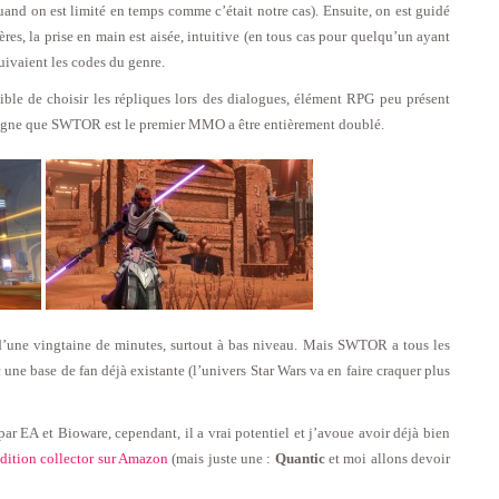
and on est limité en temps comme c’était notre cas). Ensuite, on est guidé
res, la prise en main est aisée, intuitive (en tous cas pour quelqu’un ayant
ivaient les codes du genre.
sible de choisir les répliques lors des dialogues, élément RPG peu présent
ligne que SWTOR est le premier MMO a être entièrement doublé.
sai d’une vingtaine de minutes, surtout à bas niveau. Mais SWTOR a tous les
e base de fan déjà existante (l’univers Star Wars va en faire craquer plus
par EA et Bioware, cependant, il a vrai potentiel et j’avoue avoir déjà bien
dition collector sur Amazon
(mais juste une :
Quantic
et moi allons devoir