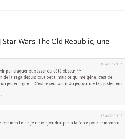
] Star Wars The Old Republic, une
30 août 2011
inir par craquer et passer du côté obscur ^^
s fan de la saga depuis tout petit, mais ce qui me géne, c’est de
 un jeu en ligne… C’est le seul point du jeu qui me fait justement
as
31 août 2011
ticle merci mais je ne me joindrai pas a la force pour le moment