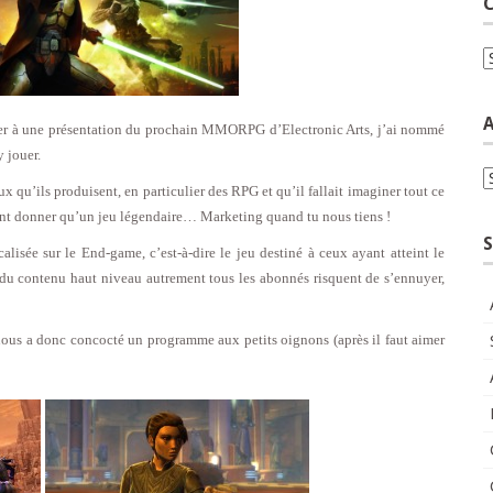
C
C
A
ter à une présentation du prochain MMORPG d’Electronic Arts, j’ai nommé
 jouer.
A
x qu’ils produisent, en particulier des RPG et qu’il fallait imaginer tout ce
nt donner qu’un jeu légendaire… Marketing quand tu nous tiens !
S
calisée sur le End-game, c’est-à-dire le jeu destiné à ceux ayant atteint le
r du contenu haut niveau autrement tous les abonnés risquent de s’ennuyer,
nous a donc concocté un programme aux petits oignons (après il faut aimer