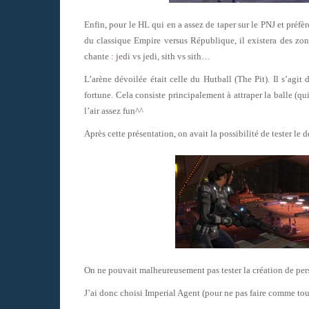
Enfin, pour le HL qui en a assez de taper sur le PNJ et préfè
du classique Empire versus République, il existera des zo
chante : jedi vs jedi, sith vs sith…
L’arène dévoilée était celle du Hutball (The Pit). Il s’agit
fortune. Cela consiste principalement à attraper la balle (qui
l’air assez fun^^
Après cette présentation, on avait la possibilité de tester le
On ne pouvait malheureusement pas tester la création de pers
J’ai donc choisi Imperial Agent (pour ne pas faire comme tout