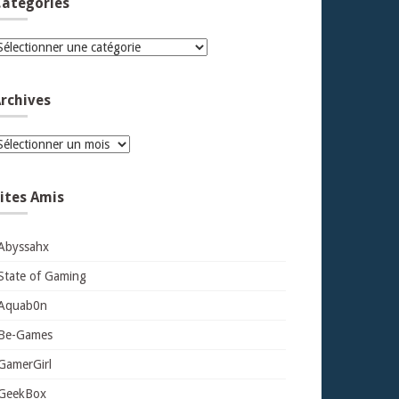
atégories
atégories
rchives
rchives
ites Amis
Abyssahx
State of Gaming
Aquab0n
Be-Games
GamerGirl
GeekBox