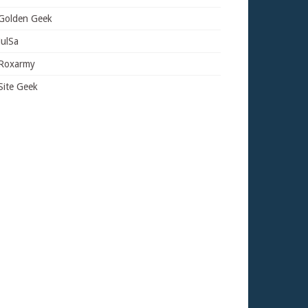
Golden Geek
JulSa
Roxarmy
Site Geek