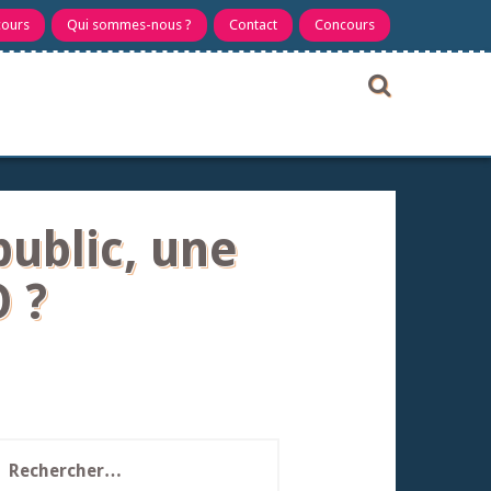
cours
Qui sommes-nous ?
Contact
Concours
public, une
 ?
echercher :