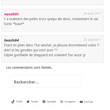
24 août 2011
aquab0n
Y a vraiment des petits trucs sympa dis donc, notamment le sac
Sonic *bave*
26 août 2011
Iwashi64
Etant en plein dans The witcher, je jalouse énormément votre T-
shirt et les goodies qui vont avec ^^
L’épée gonflable de sheppard est vraiment fun aussi :p
Les commentaires sont fermés.
Rechercher :
TikTok
Twitter
Facebook
Instagram
YouTube