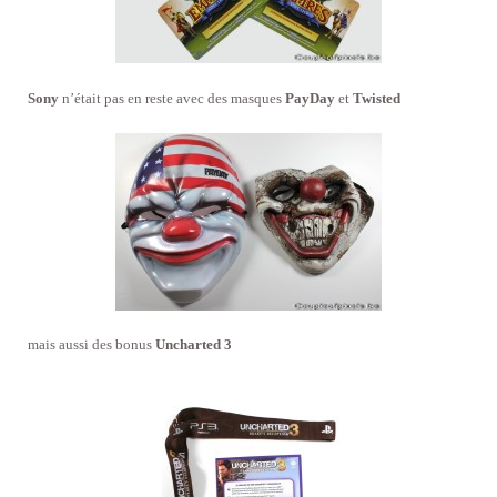
Sony
n’était pas en reste avec des masques
PayDay
et
Twisted
mais aussi des bonus
Uncharted 3