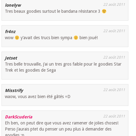
22 août 2011
lonelyw
Tres beaux goodies surtout le bandana résistance 3
22 août 2011
fr4nz
wow
y’avait des trucs bien sympa
bien joué!
22 août 2011
Jetset
Tres belle trouvaille, j’ai un tres gros faible pour le goodies Star
Trek et les goodies de Sega
22 août 2011
Misstrify
waow, vous avez bien été gâtés =D
22 août 2011
DarkScuderia
Eh ben, on peut dire que vous avez ramener de jolies choses!
Perso j’aurais ptet du penser un peu plus à demander des
goodies :p