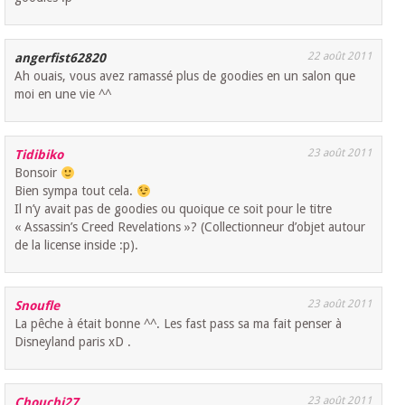
22 août 2011
angerfist62820
Ah ouais, vous avez ramassé plus de goodies en un salon que
moi en une vie ^^
23 août 2011
Tidibiko
Bonsoir
Bien sympa tout cela.
Il n’y avait pas de goodies ou quoique ce soit pour le titre
« Assassin’s Creed Revelations »? (Collectionneur d’objet autour
de la license inside :p).
23 août 2011
Snoufle
La pêche à était bonne ^^. Les fast pass sa ma fait penser à
Disneyland paris xD .
23 août 2011
Chouchi27