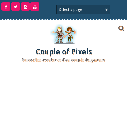
Aller
au
contenu
Couple of Pixels
Suivez les aventures d'un couple de gamers