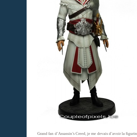
Grand fan d’Assassin’s Creed, je me devais d’avoir la figuri