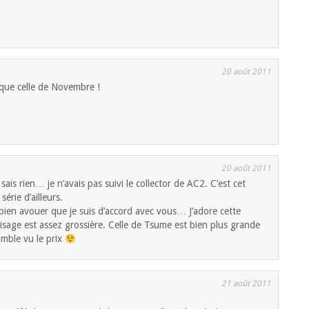
20 août 2011
 que celle de Novembre !
20 août 2011
is rien… je n’avais pas suivi le collector de AC2. C’est cet
érie d’ailleurs.
s bien avouer que je suis d’accord avec vous… J’adore cette
visage est assez grossière. Celle de Tsume est bien plus grande
omble vu le prix
21 août 2011