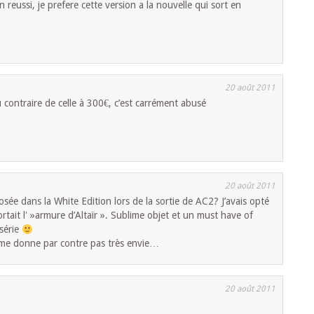
en reussi, je prefere cette version a la nouvelle qui sort en
20 août 2011
u contraire de celle à 300€, c’est carrément abusé
20 août 2011
posée dans la White Edition lors de la sortie de AC2? J’avais opté
rtait l' »armure d’Altaïr ». Sublime objet et un must have of
 série
 me donne par contre pas très envie…
20 août 2011