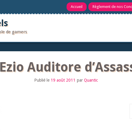
Accueil
Règlement de nos Con
ls
uple de gamers
 Ezio Auditore d’Assas
Publié le
19 août 2011
par
Quantic
R