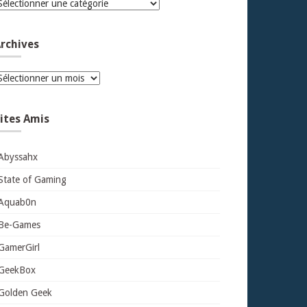
atégories
rchives
rchives
ites Amis
Abyssahx
State of Gaming
Aquab0n
Be-Games
GamerGirl
GeekBox
Golden Geek