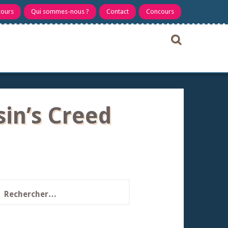
cours
Qui sommes-nous ?
Contact
Concours
sin’s Creed
echercher :