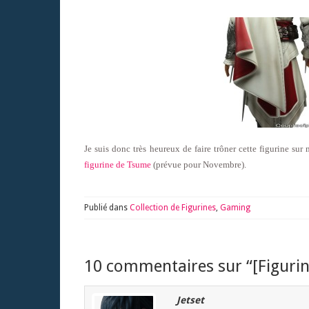
Je suis donc très heureux de faire trôner cette figurine su
figurine de Tsume
(prévue pour Novembre).
Publié dans
Collection de Figurines
,
Gaming
10 commentaires sur “
[Figuri
Jetset