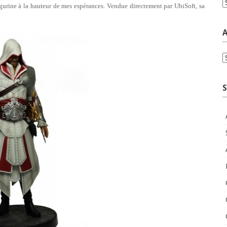
C
figurine à la hauteur de mes espérances. Vendue directement par UbiSoft, sa
A
A
S