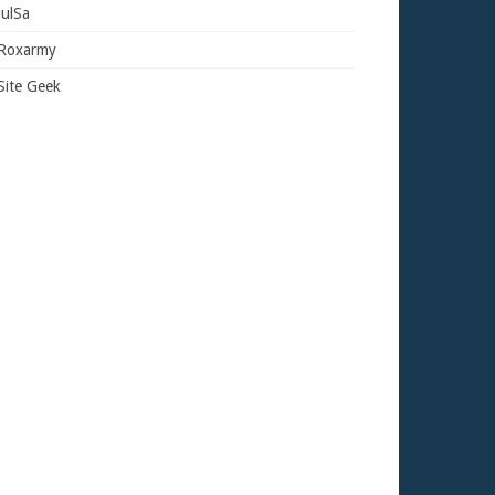
JulSa
Roxarmy
Site Geek