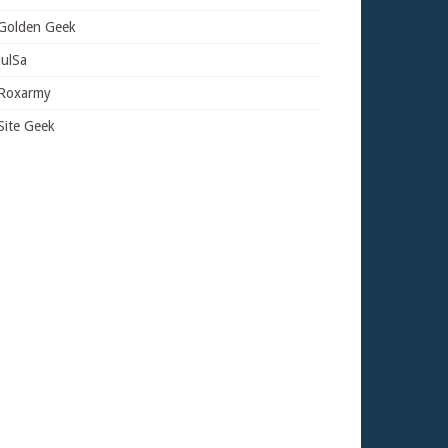
Golden Geek
JulSa
Roxarmy
Site Geek