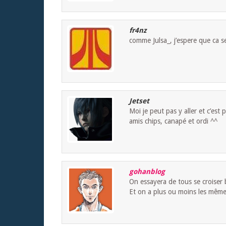
fr4nz
comme Julsa_, j’espere que ca se
Jetset
Moi je peut pas y aller et c’est 
amis chips, canapé et ordi ^^
gohanblog
On essayera de tous se croiser 
Et on a plus ou moins les même