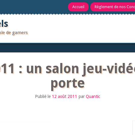
Accueil
Règlement de nos Con
ls
uple de gamers
 : un salon jeu-vidéo
porte
Publié le
12 août 2011
par
Quantic
R