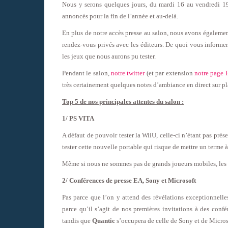
Nous y serons quelques jours, du mardi 16 au vendredi 19 
annoncés pour la fin de l’année et au-delà.
En plus de notre accès presse au salon, nous avons égalemen
rendez-vous privés avec les éditeurs. De quoi vous informer
les jeux que nous aurons pu tester.
Pendant le salon,
notre twitter
(et par extension
notre page 
très certainement quelques notes d’ambiance en direct sur pl
Top 5 de nos principales attentes du salon :
1/ PS VITA
A défaut de pouvoir tester la WiiU, celle-ci n’étant pas pré
tester cette nouvelle portable qui risque de mettre un term
Même si nous ne sommes pas de grands joueurs mobiles, les c
2/ Conférences de presse EA, Sony et Microsoft
Pas parce que l’on y attend des révélations exceptionnelle
parce qu’il s’agit de nos premières invitations à des conf
tandis que
Quantic
s’occupera de celle de Sony et de Micros