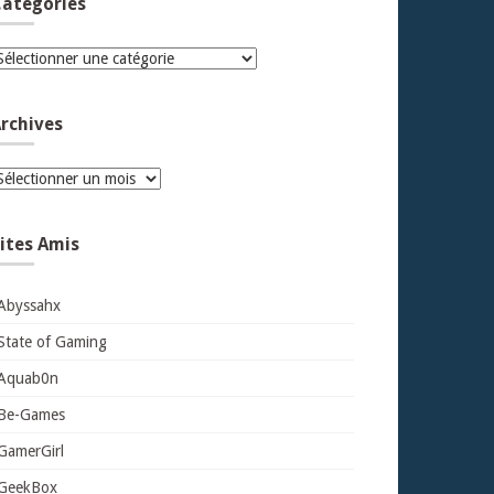
atégories
atégories
rchives
rchives
ites Amis
Abyssahx
State of Gaming
Aquab0n
Be-Games
GamerGirl
GeekBox