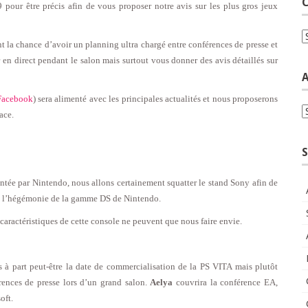
C
pour être précis afin de vous proposer notre avis sur les plus gros jeux
C
t la chance d’avoir un planning ultra chargé entre conférences de presse et
 en direct pendant le salon mais surtout vous donner des avis détaillés sur
A
Facebook
) sera alimenté avec les principales actualités et nous proposerons
A
ace.
S
sentée par Nintendo, nous allons certainement squatter le stand Sony afin de
e à l’hégémonie de la gamme DS de Nintendo.
aractéristiques de cette console ne peuvent que nous faire envie.
s à part peut-être la date de commercialisation de la PS VITA mais plutôt
érences de presse lors d’un grand salon.
Aelya
couvrira la conférence EA,
oft.