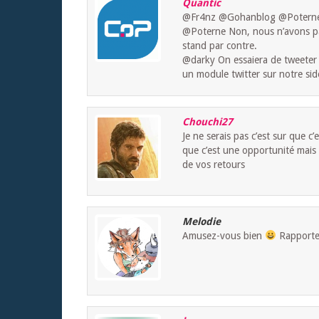
Quantic
@Fr4nz @Gohanblog @Poterne @
@Poterne Non, nous n’avons pa
stand par contre.
@darky On essaiera de tweeter l
un module twitter sur notre si
Chouchi27
Je ne serais pas c’est sur que 
que c’est une opportunité mais 
de vos retours
Melodie
Amusez-vous bien
Rapportez