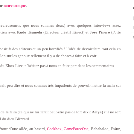
sur
notre compte
.
heureusement que nous sommes deux) avec quelques interviews assez
etien avec
Kudo Tsunoda
(Directeur créatif Kinect) et
Jose Pinero
(Porte
sitifs des éditeurs et un peu horrifiés à l’idée de devoir faire tout cela en
n sur les genoux tellement il y a de choses à faire et à voir.
 du Xbox Live, n’hésitez pas à nous en faire part dans les commentaires.
rait peu dire et nous sommes très impatients de pouvoir mettre la main sur
e la faim (ce qui ne lui ferait peut-être pas de tort dixit
Aelya
) s’il ne sort
al du dieu Blizzard.
tour d’une allée, au hasard,
Geekbox
,
GameForceOne
, Bababaloo, Fr4nz,