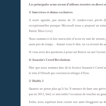
Les principales actus seront d’ailleurs tweetées en direct 
3/ Interviews et démos exclusives
A notre agenda, pas moins de 21 rendez-vous privés (
exceptionnelles puisque Microsoft nous a proposé un entr
Parole Xbox Live).
Nous sommes à la fois surexcités d’avoir eu tant de retours po
aussi peu de temps… Autant vous le dire, on va revenir du salo
Si vous avez des questions à poser sur Kinect ou sur l’avenir
4/ Assassin’s Creed Revelations
Dire que nous sommes fans de la licence Assassin’s Creed se
le titre d’Ubisoft qui conclura la trilogie d’Ezio
5/ Diablo 3
Quantic ne pense plus qu’à lui. Il menace de faire une grève d
pas en 2011, bref, ce sera enfin l’occasion de toucher au gra
Enfin, nous espérons bien croiser nos amis bloggeurs au dé