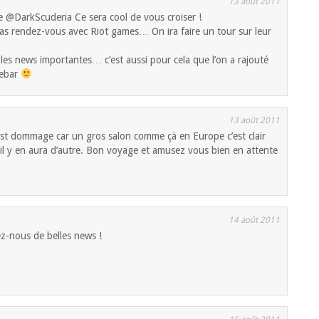
13 août 2011
DarkScuderia Ce sera cool de vous croiser !
s rendez-vous avec Riot games… On ira faire un tour sur leur
es news importantes… c’est aussi pour cela que l’on a rajouté
debar
13 août 2011
c’est dommage car un gros salon comme çà en Europe c’est clair
il y en aura d’autre. Bon voyage et amusez vous bien en attente
14 août 2011
-nous de belles news !