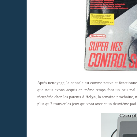
Après nettoyage, la console est comme neuve et fonctionne
que nous avons acquis en même temps font un peu mal 
récupérée chez les parents d’
Aelya
, la semaine prochaine, 
plus qu’à trouver les jeux qui vont avec et un deuxième pad.