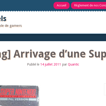
Accueil
Règlement de nos Con
ls
uple de gamers
g] Arrivage d’une Su
Publié le
14 juillet 2011
par
Quantic
R