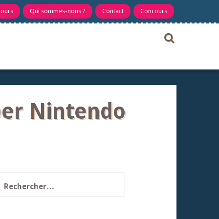
cours
Qui sommes-nous ?
Contact
Concours
per Nintendo
echercher :