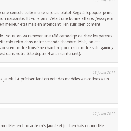
15 juillet 2011
 une console culte même si j’étais plutôt Sega à l’époque, je me
ion naissante. Et vu le prix, c’était une bonne affaire. J’essayerai
n meilleur état mais en attendant, j’en suis bien content.
ble. Nous, on va ramener une télé cathodiqe de chez les parents
petit coin retro dans notre seconde chambre. Mais, on est
 ouvrent notre troisième chambre pour créer notre salle gaming
i est dans notre tête depuis 4 ans maintenant).
15 juillet 2011
s jaunit ! A préciser tant on voit des modèles « nicotines » un
15 juillet 2011
s modèles en brocante très jaunie et je cherchais un modèle