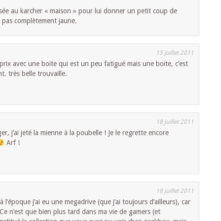
ssée au karcher « maison » pour lui donner un petit coup de
it pas complètement jaune.
15 juillet 2011
prix avec une boite qui est un peu fatigué mais une boite, c’est
. très belle trouvaille.
18 juillet 2011
r, j’ai jeté la mienne à la poubelle ! Je le regrette encore
Arf !
18 juillet 2011
 l’époque j’ai eu une megadrive (que j’ai toujours d’ailleurs), car
 Ce n’est que bien plus tard dans ma vie de gamers (et