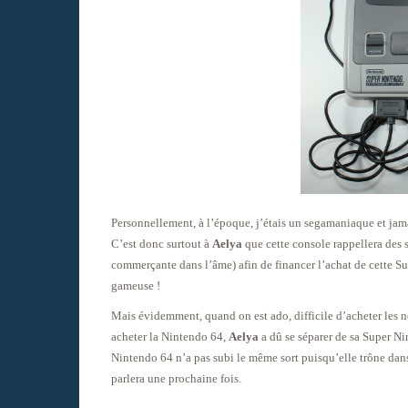
Personnellement, à l’époque, j’étais un segamaniaque et ja
C’est donc surtout à
Aelya
que cette console rappellera des 
commerçante dans l’âme) afin de financer l’achat de cette Su
gameuse !
Mais évidemment, quand on est ado, difficile d’acheter les n
acheter la Nintendo 64,
Aelya
a dû se séparer de sa Super Ni
Nintendo 64 n’a pas subi le même sort puisqu’elle trône d
parlera une prochaine fois.