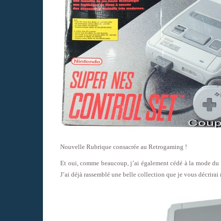
Nouvelle Rubrique consacrée au Retrogaming !
Et oui, comme beaucoup, j’ai également cédé à la mode du re
J’ai déjà rassemblé une belle collection que je vous décrirai