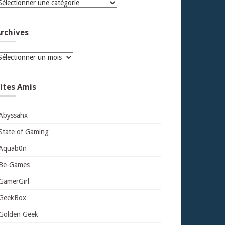
atégories
rchives
rchives
ites Amis
Abyssahx
State of Gaming
Aquab0n
Be-Games
GamerGirl
GeekBox
Golden Geek