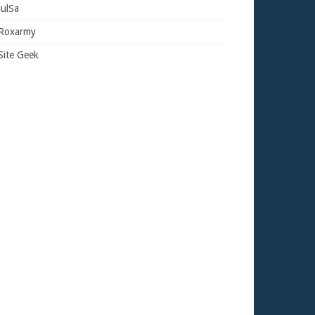
JulSa
Roxarmy
Site Geek