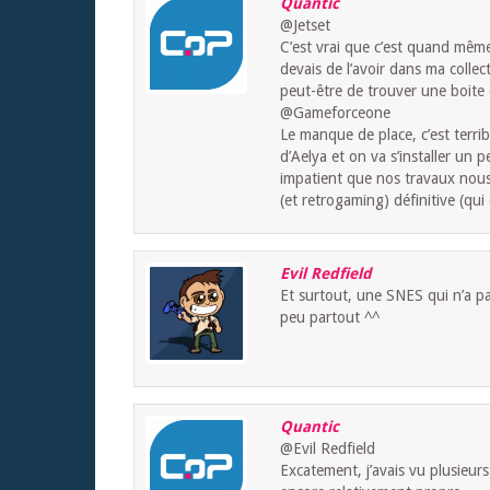
Quantic
@Jetset
C’est vrai que c’est quand même
devais de l’avoir dans ma collect
peut-être de trouver une boite e
@Gameforceone
Le manque de place, c’est terri
d’Aelya et on va s’installer un 
impatient que nos travaux nous
(et retrogaming) définitive (qu
Evil Redfield
Et surtout, une SNES qui n’a pa
peu partout ^^
Quantic
@Evil Redfield
Excatement, j’avais vu plusieur