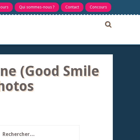
cours
Qui sommes-nous ?
Contact
Concours
ine (Good Smile
hotos
echercher :