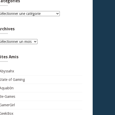
atégories
atégories
rchives
rchives
ites Amis
Abyssahx
State of Gaming
Aquab0n
Be-Games
GamerGirl
GeekBox