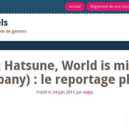
Accueil
Règlement de nos Con
ls
uple de gamers
u Hatsune, World is m
any) : le reportage p
Publié le
24 juin 2011
par
Aelya
R