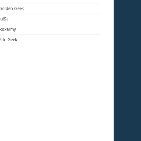
Golden Geek
JulSa
Roxarmy
Site Geek