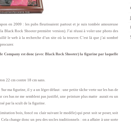
 Japon en 2009 : les pubs fleurissaient partout et je suis tombée amoureuse
a Black Rock Shooter première version). J’ai réussi à voler une photo des
uillé le web à la recherche d’un site où la trouver. C’est là que j’ai sombré
 procurer.
 Company est donc (avec Black Rock Shooter) la figurine par laquelle
iron 22 cm contre 18 cm sans.
ur ma figurine, il y a un léger défaut : une petite tâche verte sur les bas de
 ces bas ne me semblent pas justifié, une peinture plus matte aurait eu un
é par la scult de la figurine.
 (imitation bois, foncé ou clair suivant le modèle) qui peut soit se poser, soit
 Cela change donc un peu des socles traditionnels : on a affaire à une sorte