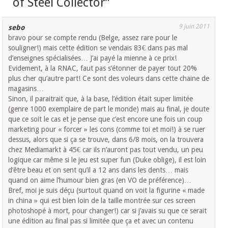
of Steel Collector
”
9 juin 2011
sebo
bravo pour se compte rendu (Belge, assez rare pour le
souligner!) mais cette édition se vendais 83€ dans pas mal
d’enseignes spécialisées… J’ai payé la mienne à ce prix!
Evidement, à la RNAC, faut pas s’étonner de payer tout 20%
plus cher qu’autre part! Ce sont des voleurs dans cette chaine de
magasins…
Sinon, il paraitrait que, à la base, l’édition était super limitée
(genre 1000 exemplaire de part le monde) mais au final, je doute
que ce soit le cas et je pense que c’est encore une fois un coup
marketing pour « forcer » les cons (comme toi et moi!) à se ruer
dessus, alors que si ça se trouve, dans 6/8 mois, on la trouvera
chez Mediamarkt à 45€ car ils n’auront pas tout vendu, un peu
logique car même si le jeu est super fun (Duke oblige), il est loin
d’être beau et on sent qu’il a 12 ans dans les dents… mais
quand on aime l’humour bien gras (en VO de préférence)…
Bref, moi je suis déçu (surtout quand on voit la figurine « made
in china » qui est bien loin de la taille montrée sur ces screen
photoshopé à mort, pour changer!) car si j’avais su que ce serait
une édition au final pas si limitée que ça et avec un contenu