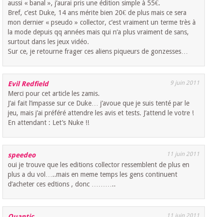
aussi « banal », j’aurai pris une édition simple à 55€.
Bref, c’est Duke, 14 ans mérite bien 20€ de plus mais ce sera
mon dernier « pseudo » collector, c’est vraiment un terme très à
la mode depuis qq années mais qui n’a plus vraiment de sans,
surtout dans les jeux vidéo.
Sur ce, je retourne frager ces aliens piqueurs de gonzesses…
9 juin 2011
Evil Redfield
Merci pour cet article les zamis.
J’ai fait l’impasse sur ce Duke… j’avoue que je suis tenté par le
jeu, mais j’ai préféré attendre les avis et tests. J’attend le votre !
En attendant : Let’s Nuke !!
11 juin 2011
speedeo
oui je trouve que les editions collector ressemblent de plus en
plus a du vol…..mais en meme temps les gens continuent
d’acheter ces edtions , donc ………..
11 juin 2011
Quantic