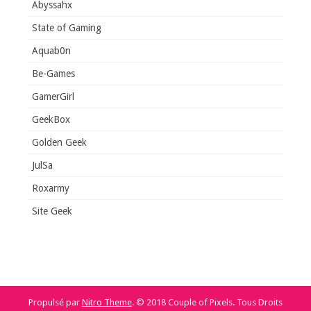
Abyssahx
State of Gaming
Aquab0n
Be-Games
GamerGirl
GeekBox
Golden Geek
JulSa
Roxarmy
Site Geek
Propulsé par
Nitro Theme
.
© 2018 Couple of Pixels. Tous Droits