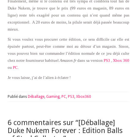
Finalement, même si le contenu est très sympa et comblera tout fan de
Duke Nukem, je trouve que le prix (99 euros en magasin, 89 euros en
ligne) reste très exagéré pour un contenu qui n’est quand même pas
exceptionnel. A 20 euros de moins, la pilule serait déjà passée beaucoup
mieux.
Si vous voulez vous procurer cette édition, ce sera difficile car elle est
épuisée partout, peut-être comme moi au détour d’un magasin. Sinon,
vous pouvez bien sur commander l’édition normale de ce jeu déjà culte
chez notre fournisseur habituel
Amazon.fr
dans sa version
PS3
,
Xbox 360
ou
PC
.
Je vous laisse, j’ai de l’alien à éclater !
Publié dans
Déballage
,
Gaming
,
PC
,
PS3
,
Xbox360
6 commentaires sur “
[Déballage]
Duke Nukem Forever : Edition Balls