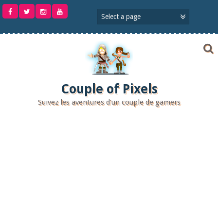
Aller
au
contenu
Couple of Pixels
Suivez les aventures d'un couple de gamers