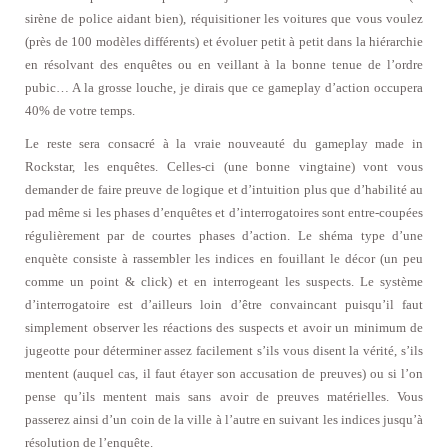
sirène de police aidant bien), réquisitioner les voitures que vous voulez
(près de 100 modèles différents) et évoluer petit à petit dans la hiérarchie
en résolvant des enquêtes ou en veillant à la bonne tenue de l’ordre
pubic… A la grosse louche, je dirais que ce gameplay d’action occupera
40% de votre temps.
Le reste sera consacré à la vraie nouveauté du gameplay made in
Rockstar, les enquêtes. Celles-ci (une bonne vingtaine) vont vous
demander de faire preuve de logique et d’intuition plus que d’habilité au
pad même si les phases d’enquêtes et d’interrogatoires sont entre-coupées
régulièrement par de courtes phases d’action. Le shéma type d’une
enquète consiste à rassembler les indices en fouillant le décor (un peu
comme un point & click) et en interrogeant les suspects. Le système
d’interrogatoire est d’ailleurs loin d’être convaincant puisqu’il faut
simplement observer les réactions des suspects et avoir un minimum de
jugeotte pour déterminer assez facilement s’ils vous disent la vérité, s’ils
mentent (auquel cas, il faut étayer son accusation de preuves) ou si l’on
pense qu’ils mentent mais sans avoir de preuves matérielles. Vous
passerez ainsi d’un coin de la ville à l’autre en suivant les indices jusqu’à
résolution de l’enquête.