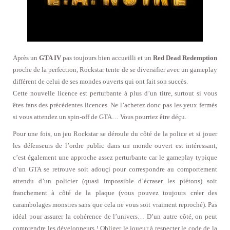
Après un
GTA IV
pas toujours bien accueilli et un
Red Dead Redemption
proche de la perfection, Rockstar tente de se diversifier avec un gameplay
différent de celui de ses mondes ouverts qui ont fait son succès.
Cette nouvelle licence est perturbante à plus d’un titre, surtout si vous
êtes fans des précédentes licences. Ne l’achetez donc pas les yeux fermés
si vous attendez un spin-off de GTA… Vous pourriez être déçu.
Pour une fois, un jeu Rockstar se déroule du côté de la police et si jouer
les défenseurs de l’ordre public dans un monde ouvert est intéressant,
c’est également une approche assez perturbante car le gameplay typique
d’un GTA se retrouve soit adouçi pour correspondre au comportement
attendu d’un policier (quasi impossible d’écraser les piétons) soit
franchement à côté de la plaque (vous pouvez toujours créer des
carambolages monstres sans que cela ne vous soit vraiment reproché). Pas
idéal pour assurer la cohérence de l’univers… D’un autre côté, on peut
comprendre les développeurs ! Obliger le joueur à respecter le code de la