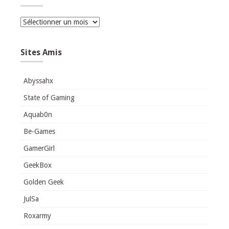
Archives
Sites Amis
Abyssahx
State of Gaming
Aquab0n
Be-Games
GamerGirl
GeekBox
Golden Geek
JulSa
Roxarmy