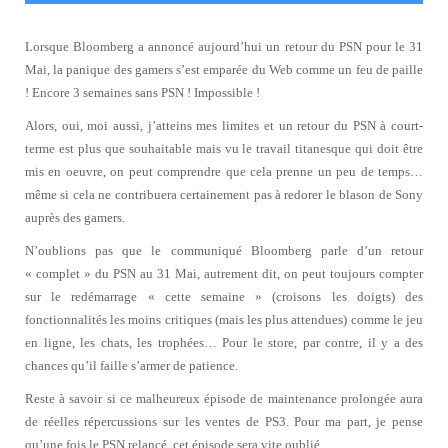
Lorsque Bloomberg a annoncé aujourd’hui un retour du PSN pour le 31
Mai, la panique des gamers s’est emparée du Web comme un feu de paille
! Encore 3 semaines sans PSN ! Impossible !
Alors, oui, moi aussi, j’atteins mes limites et un retour du PSN à court-
terme est plus que souhaitable mais vu le travail titanesque qui doit être
mis en oeuvre, on peut comprendre que cela prenne un peu de temps…
même si cela ne contribuera certainement pas à redorer le blason de Sony
auprès des gamers.
N’oublions pas que le communiqué Bloomberg parle d’un retour
« complet » du PSN au 31 Mai, autrement dit, on peut toujours compter
sur le redémarrage « cette semaine » (croisons les doigts) des
fonctionnalités les moins critiques (mais les plus attendues) comme le jeu
en ligne, les chats, les trophées… Pour le store, par contre, il y a des
chances qu’il faille s’armer de patience.
Reste à savoir si ce malheureux épisode de maintenance prolongée aura
de réelles répercussions sur les ventes de PS3. Pour ma part, je pense
qu’une fois le PSN relancé, cet épisode sera vite oublié.