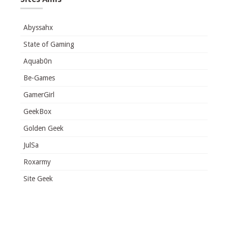
Abyssahx
State of Gaming
Aquab0n
Be-Games
GamerGirl
GeekBox
Golden Geek
JulSa
Roxarmy
Site Geek