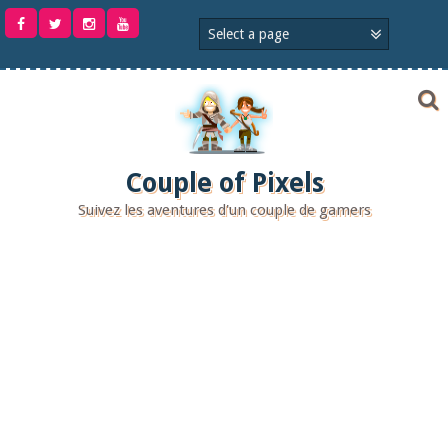
Aller
au
contenu
Couple of Pixels
Suivez les aventures d'un couple de gamers