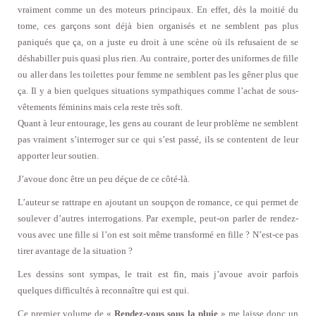
vraiment comme un des moteurs principaux. En effet, dès la moitié du
tome, ces garçons sont déjà bien organisés et ne semblent pas plus
paniqués que ça, on a juste eu droit à une scène où ils refusaient de se
déshabiller puis quasi plus rien. Au contraire, porter des uniformes de fille
ou aller dans les toilettes pour femme ne semblent pas les gêner plus que
ça. Il y a bien quelques situations sympathiques comme l’achat de sous-
vêtements féminins mais cela reste très soft.
Quant à leur entourage, les gens au courant de leur problème ne semblent
pas vraiment s’interroger sur ce qui s’est passé, ils se contentent de leur
apporter leur soutien.
J’avoue donc être un peu déçue de ce côté-là.
L’auteur se rattrape en ajoutant un soupçon de romance, ce qui permet de
soulever d’autres interrogations. Par exemple, peut-on parler de rendez-
vous avec une fille si l’on est soit même transformé en fille ? N’est-ce pas
tirer avantage de la situation ?
Les dessins sont sympas, le trait est fin, mais j’avoue avoir parfois
quelques difficultés à reconnaître qui est qui.
Ce premier volume de «
Rendez-vous sous la pluie
» me laisse donc un