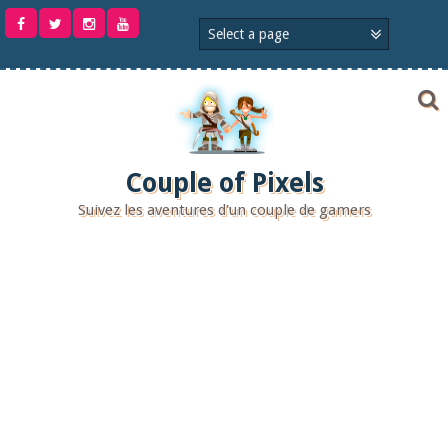
Aller
au
contenu
Couple of Pixels
Suivez les aventures d'un couple de gamers