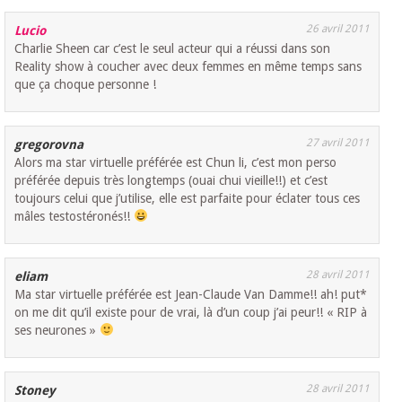
26 avril 2011
Lucio
Charlie Sheen car c’est le seul acteur qui a réussi dans son
Reality show à coucher avec deux femmes en même temps sans
que ça choque personne !
27 avril 2011
gregorovna
Alors ma star virtuelle préférée est Chun li, c’est mon perso
préférée depuis très longtemps (ouai chui vieille!!) et c’est
toujours celui que j’utilise, elle est parfaite pour éclater tous ces
mâles testostéronés!!
28 avril 2011
eliam
Ma star virtuelle préférée est Jean-Claude Van Damme!! ah! put*
on me dit qu’il existe pour de vrai, là d’un coup j’ai peur!! « RIP à
ses neurones »
28 avril 2011
Stoney