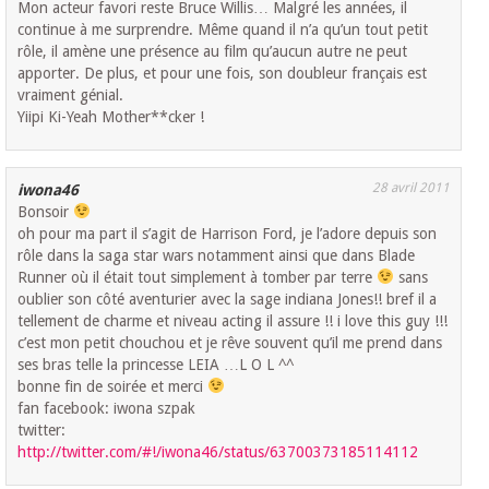
Mon acteur favori reste Bruce Willis… Malgré les années, il
continue à me surprendre. Même quand il n’a qu’un tout petit
rôle, il amène une présence au film qu’aucun autre ne peut
apporter. De plus, et pour une fois, son doubleur français est
vraiment génial.
Yiipi Ki-Yeah Mother**cker !
28 avril 2011
iwona46
Bonsoir
oh pour ma part il s’agit de Harrison Ford, je l’adore depuis son
rôle dans la saga star wars notamment ainsi que dans Blade
Runner où il était tout simplement à tomber par terre
sans
oublier son côté aventurier avec la sage indiana Jones!! bref il a
tellement de charme et niveau acting il assure !! i love this guy !!!
c’est mon petit chouchou et je rêve souvent qu’il me prend dans
ses bras telle la princesse LEIA …L O L ^^
bonne fin de soirée et merci
fan facebook: iwona szpak
twitter:
http://twitter.com/#!/iwona46/status/63700373185114112