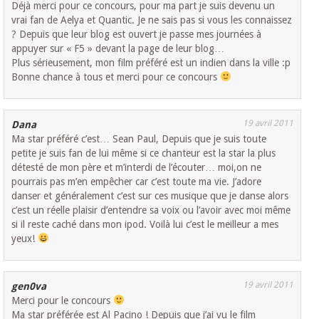
Déjà merci pour ce concours, pour ma part je suis devenu un
vrai fan de Aelya et Quantic. Je ne sais pas si vous les connaissez
? Depuis que leur blog est ouvert je passe mes journées à
appuyer sur « F5 » devant la page de leur blog…
Plus sérieusement, mon film préféré est un indien dans la ville :p
Bonne chance à tous et merci pour ce concours
19 avril 2011
Dana
Ma star préféré c’est… Sean Paul, Depuis que je suis toute
petite je suis fan de lui même si ce chanteur est la star la plus
détesté de mon père et m’interdi de l’écouter… moi,on ne
pourrais pas m’en empêcher car c’est toute ma vie. J’adore
danser et généralement c’est sur ces musique que je danse alors
c’est un réelle plaisir d’entendre sa voix ou l’avoir avec moi même
si il reste caché dans mon ipod. Voilà lui c’est le meilleur a mes
yeux!
19 avril 2011
gen0va
Merci pour le concours
Ma star préférée est Al Pacino ! Depuis que j’ai vu le film