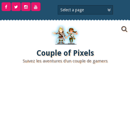
Aller
au
contenu
Couple of Pixels
Suivez les aventures d'un couple de gamers