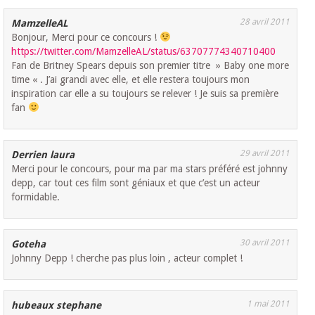
28 avril 2011
MamzelleAL
Bonjour, Merci pour ce concours !
https://twitter.com/MamzelleAL/status/63707774340710400
Fan de Britney Spears depuis son premier titre » Baby one more
time « . J’ai grandi avec elle, et elle restera toujours mon
inspiration car elle a su toujours se relever ! Je suis sa première
fan
29 avril 2011
Derrien laura
Merci pour le concours, pour ma par ma stars préféré est johnny
depp, car tout ces film sont géniaux et que c’est un acteur
formidable.
30 avril 2011
Goteha
Johnny Depp ! cherche pas plus loin , acteur complet !
1 mai 2011
hubeaux stephane