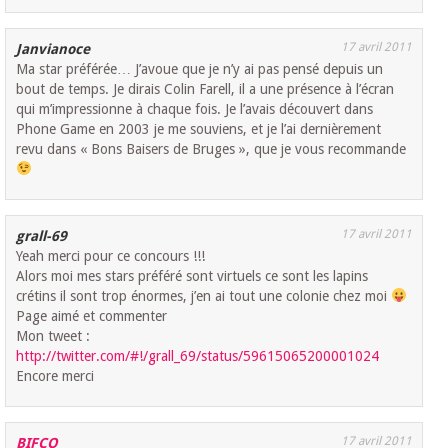
17 avril 2011
Janvianoce
Ma star préférée… J’avoue que je n’y ai pas pensé depuis un
bout de temps. Je dirais Colin Farell, il a une présence à l’écran
qui m’impressionne à chaque fois. Je l’avais découvert dans
Phone Game en 2003 je me souviens, et je l’ai dernièrement
revu dans « Bons Baisers de Bruges », que je vous recommande
17 avril 2011
grall-69
Yeah merci pour ce concours !!!
Alors moi mes stars préféré sont virtuels ce sont les lapins
crétins il sont trop énormes, j’en ai tout une colonie chez moi
Page aimé et commenter
Mon tweet :
http://twitter.com/#!/grall_69/status/59615065200001024
Encore merci
17 avril 2011
BIFCO