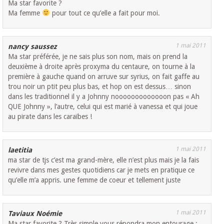
Ma star favorite ?
Ma femme
pour tout ce qu’elle a fait pour moi.
1 mai 2011
nancy saussez
Ma star préférée, je ne sais plus son nom, mais on prend la
deuxième à droite après proxyma du centaure, on tourne à la
première à gauche quand on arruve sur syrius, on fait gaffe au
trou noir un ptit peu plus bas, et hop on est dessus… sinon
dans les traditionnel il y a Johnny nooooooooooooon pas « Ah
QUE Johnny », l’autre, celui qui est marié à vanessa et qui joue
au pirate dans les caraïbes !
1 mai 2011
laetitia
ma star de tjs c’est ma grand-mère, elle n’est plus mais je la fais
revivre dans mes gestes quotidiens car je mets en pratique ce
qu’elle m’a appris. une femme de coeur et tellement juste
1 mai 2011
Taviaux Noémie
Ma star favorite ? Très simple vous répondra mon entourage :