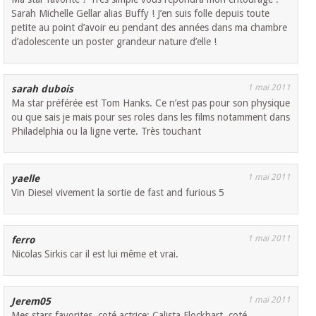
Sarah Michelle Gellar alias Buffy ! J’en suis folle depuis toute
petite au point d’avoir eu pendant des années dans ma chambre
d’adolescente un poster grandeur nature d’elle !
1 mai 2011
sarah dubois
Ma star préférée est Tom Hanks. Ce n’est pas pour son physique
ou que sais je mais pour ses roles dans les films notamment dans
Philadelphia ou la ligne verte. Très touchant
1 mai 2011
yaelle
Vin Diesel vivement la sortie de fast and furious 5
1 mai 2011
ferro
Nicolas Sirkis car il est lui même et vrai.
1 mai 2011
Jerem05
Mes stars favorites, coté actrice: Calista Flockhart, coté