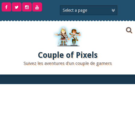
Aller
au
contenu
Couple of Pixels
Suivez les aventures d'un couple de gamers