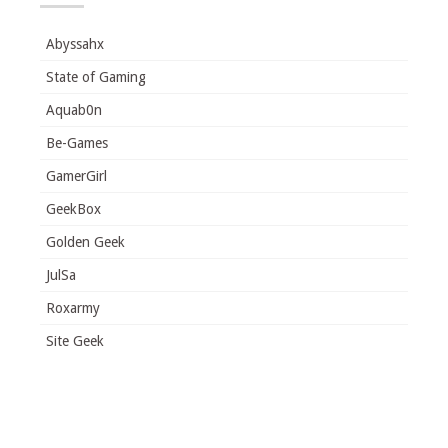
Abyssahx
State of Gaming
Aquab0n
Be-Games
GamerGirl
GeekBox
Golden Geek
JulSa
Roxarmy
Site Geek