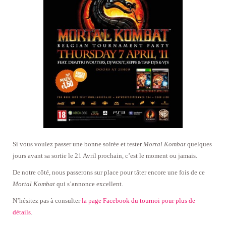
Si vous voulez passer une bonne soirée et tester
Mortal Kombat
quelques
jours avant sa sortie le 21 Avril prochain, c’est le moment ou jamais.
De notre côté, nous passerons sur place pour tâter encore une fois de ce
Mortal Kombat
qui s’annonce excellent.
N’hésitez pas à consulter
la page Facebook du tournoi pour plus de
détails
.