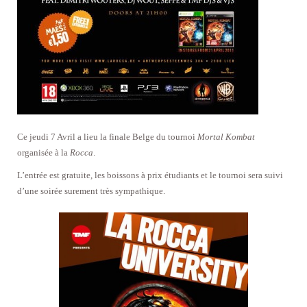
Ce jeudi 7 Avril a lieu la finale Belge du tournoi
Mortal Kombat
organisée à la
Rocca
.
L’entrée est gratuite, les boissons à prix étudiants et le tournoi sera suivi
d’une soirée surement très sympathique.