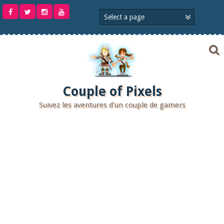
Aller
au
contenu
Couple of Pixels
Suivez les aventures d'un couple de gamers