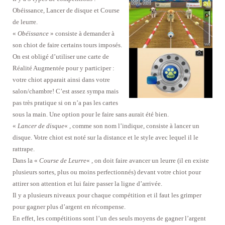
Obéissance, Lancer de disque et Course
de leurre.
«
Obéissance
» consiste à demander à
son chiot de faire certains tours imposés.
On est obligé d’utiliser une carte de
Réalité Augmentée pour y participer :
votre chiot apparait ainsi dans votre
salon/chambre! C’est assez sympa mais
pas très pratique si on n’a pas les cartes
sous la main. Une option pour le faire sans aurait été bien.
«
Lancer de disque
« , comme son nom l’indique, consiste à lancer un
disque. Votre chiot est noté sur la distance et le style avec lequel il le
rattrape.
Dans la «
Course de Leurre
« , on doit faire avancer un leurre (il en existe
plusieurs sortes, plus ou moins perfectionnés) devant votre chiot pour
attirer son attention et lui faire passer la ligne d’arrivée.
Il y a plusieurs niveaux pour chaque compétition et il faut les grimper
pour gagner plus d’argent en récompense.
En effet, les compétitions sont l’un des seuls moyens de gagner l’argent