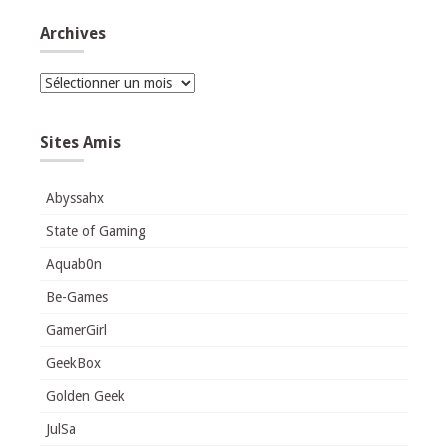
Archives
Archives
Sites Amis
Abyssahx
State of Gaming
Aquab0n
Be-Games
GamerGirl
GeekBox
Golden Geek
JulSa