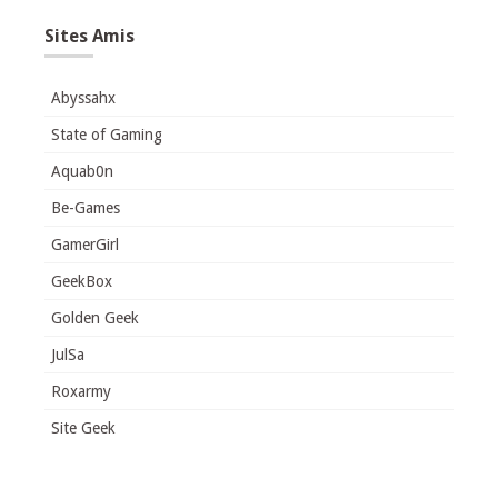
Sites Amis
Abyssahx
State of Gaming
Aquab0n
Be-Games
GamerGirl
GeekBox
Golden Geek
JulSa
Roxarmy
Site Geek