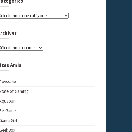
atégories
atégories
rchives
rchives
ites Amis
Abyssahx
State of Gaming
Aquab0n
Be-Games
GamerGirl
GeekBox