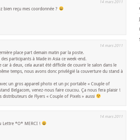
14 mars 2011
ez bien reçu mes coordonnée ?
14 mars 2011
rnière place part demain matin par la poste.
 des participants à Made in Asia ce week-end.
car à deux, cela aurait été difficile de couvrir le salon dans le
 même temps, nous avons donc privilégié la couverture du stand à
avec un gros appareil photo et un pc portable « Couple of
stand Belgacom, venez-nous faire coucou. Ça nous fera plaisir !
s distributeurs de Flyers « Couple of Pixels » aussi
14 mars 2011
 au Lettre *O* MERCI !