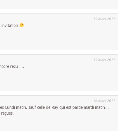
15 mars 2011
n invitation
15 mars 2011
encore reçu ….
16 mars 2011
ties Lundi matin, sauf celle de Ray qui est partie mardi matin…
 reçues.