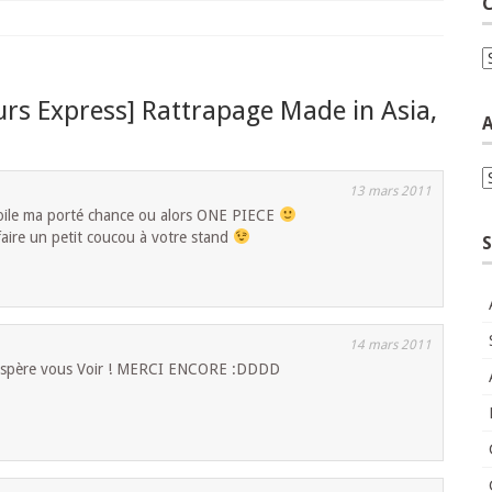
C
C
rs Express] Rattrapage Made in Asia,
A
A
13 mars 2011
oile ma porté chance ou alors ONE PIECE
faire un petit coucou à votre stand
S
14 mars 2011
! J’espère vous Voir ! MERCI ENCORE :DDDD