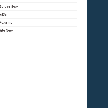
Golden Geek
JulSa
Roxarmy
Site Geek