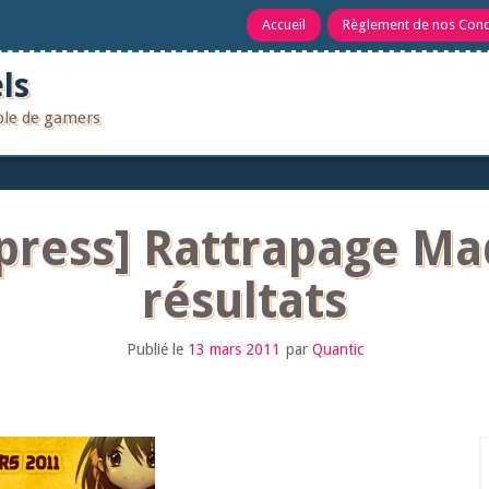
Accueil
Règlement de nos Con
ls
uple de gamers
ress] Rattrapage Mad
résultats
Publié le
13 mars 2011
par
Quantic
R