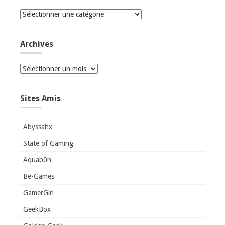
Catégories
Archives
Archives
Sites Amis
Abyssahx
State of Gaming
Aquab0n
Be-Games
GamerGirl
GeekBox