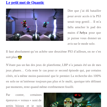
Le petit mot de Quantic
Dire que j’ai dû batailler
pour avoir accès à la PS3
serait trop gentil… Il m’a
fallu arracher le pad des
mains d’
Aelya
pour que
je puisse vous donner un
avis sur le mode solo.
Il faut absolument qu’on achète une deuxième PS3 d’ailleurs, on ne s’en
sort plus
N’étant pas un fan des jeux de plateforme, LBP n’a jamais été un de mes
jeux phares… Cela reste le cas pour ce second épisode qui, par certains
côtés, m’a même moins passionné que le premier. La recherche des 100%
en solo ne m’intéresse toujours pas plus et le multi, quoique très délirant
par moments, reste quand même extrêmement fouilli.
Par contre, certaines
épreuves « versus » sont de
petits bijoux et je suis