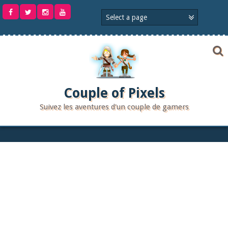
Aller
au
contenu
Couple of Pixels
Suivez les aventures d'un couple de gamers