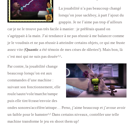
La jouabilité n’a pas beaucoup changé
lorsqu’on joue sackboy, à part l’ajout du
grappin. Je ne l’aime pas trop d’ailleurs
car je ne le trouve pas très facile à manier : je préférais quand on
s’agrippait à la main. J’ai tendance à ne pas réussir à me balancer comme
je le voudrais et ne pas réussir à atteindre certains objets, ce qui me fruste
assez vite (
Quantic
a été témoin de mes crises de râleries!). Mais bon, là
.
c’est moi qui ne suis pas douée^^
Par contre, la jouabilité change
beaucoup lorsqu’on est aux
commandes d’une machine :
suivant son fonctionnement, elle
roule/saute/vole/marche/rampe
puis elle tire/écrase/envoie des
ondes sonores/accélère/attrape… Perso, j’aime beaucoup et j’avoue avoir
un faible pour le hamster^^ Dans certains niveaux, contrôler une telle
machine transforme le jeu en shoot them up!