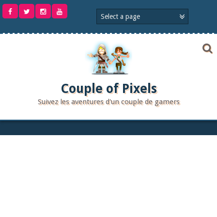
Aller
au
contenu
Couple of Pixels
Suivez les aventures d'un couple de gamers