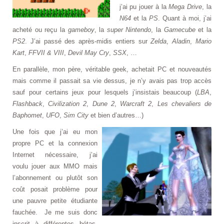
j’ai pu jouer à la
Mega Drive
, la
N64
et la
PS
. Quant à moi, j’ai
acheté ou reçu la
gameboy
, la
super Nintendo
, la
Gamecube
et la
PS2
. J’ai passé des après-midis entiers sur
Zelda
,
Aladin
,
Mario
Kart
,
FFVII & VIII
,
Devil May Cry
,
SSX
, …
En parallèle, mon père, véritable geek, achetait PC et nouveautés
mais comme il passait sa vie dessus, je n’y avais pas trop accès
sauf pour certains jeux pour lesquels j’insistais beaucoup (
LBA
,
Flashback
,
Civilization 2
,
Dune 2
,
Warcraft 2
,
Les chevaliers de
Baphomet
,
UFO
,
Sim City
et bien d’autres…)
Une fois que j’ai eu mon
propre PC et la connexion
Internet nécessaire, j’ai
voulu jouer aux MMO mais
l’abonnement ou plutôt son
coût posait problème pour
une pauvre petite étudiante
fauchée. Je me suis donc
inscrit à différentes bétas.