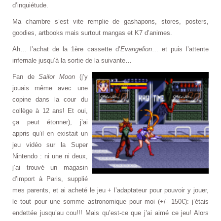
d’inquiétude.
Ma chambre s’est vite remplie de gashapons, stores, posters,
goodies, artbooks mais surtout mangas et K7 d’animes.
Ah… l’achat de la 1ère cassette d’
Evangelion
… et puis l’attente
infernale jusqu’à la sortie de la suivante…
Fan de
Sailor Moon
(j’y
jouais même avec une
copine dans la cour du
collège à 12 ans! Et oui,
ça peut étonner), j’ai
appris qu’il en existait un
jeu vidéo sur la Super
Nintendo : ni une ni deux,
j’ai trouvé un magasin
d’import à Paris, supplié
mes parents, et ai acheté le jeu + l’adaptateur pour pouvoir y jouer,
le tout pour une somme astronomique pour moi (+/- 150€): j’étais
endettée jusqu’au cou!!! Mais qu’est-ce que j’ai aimé ce jeu! Alors