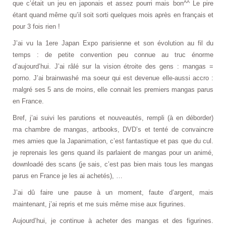
que c’était un jeu en japonais et assez pourri mais bon^^ Le pire
étant quand même qu’il soit sorti quelques mois après en français et
pour 3 fois rien !
J’ai vu la 1ere Japan Expo parisienne et son évolution au fil du
temps : de petite convention peu connue au truc énorme
d’aujourd’hui. J’ai râlé sur la vision étroite des gens : mangas =
porno. J’ai brainwashé ma soeur qui est devenue elle-aussi accro :
malgré ses 5 ans de moins, elle connait les premiers mangas parus
en France.
Bref, j’ai suivi les parutions et nouveautés, rempli
(à en déborder)
ma chambre de mangas, artbooks, DVD’s et tenté de convaincre
mes amies que la Japanimation, c’est fantastique et pas que du cul.
je reprenais les gens quand ils parlaient de mangas pour un animé,
downloadé des scans (je sais, c’est pas bien mais tous les mangas
parus en France je les ai achetés), …
J’ai dû faire une pause à un moment, faute d’argent, mais
maintenant, j’ai repris et me suis même mise aux figurines.
Aujourd’hui, je continue à acheter des mangas et des figurines.