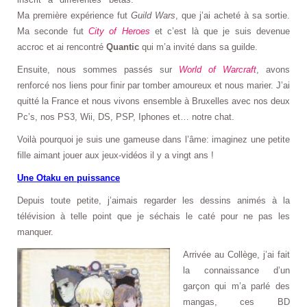
Ma première expérience fut
Guild Wars
, que j’ai acheté à sa sortie.
Ma seconde fut
City of Heroes
et c’est là que je suis devenue
accroc et ai rencontré
Quantic
qui m’a invité dans sa guilde.
Ensuite, nous sommes passés sur
World of Warcraft
, avons
renforcé nos liens pour finir par tomber amoureux et nous marier. J’ai
quitté la France et nous vivons ensemble à Bruxelles avec nos deux
Pc’s, nos PS3, Wii, DS, PSP, Iphones et… notre chat.
Voilà pourquoi je suis une gameuse dans l’âme: imaginez une petite
fille aimant jouer aux jeux-vidéos il y a vingt ans !
Une Otaku en puissance
Depuis toute petite, j’aimais regarder les dessins animés à la
télévision à telle point que je séchais le caté pour ne pas les
manquer.
Arrivée au Collège, j’ai fait
la connaissance d’un
garçon qui m’a parlé des
mangas, ces BD