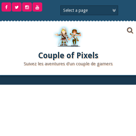
Aller
au
contenu
Couple of Pixels
Suivez les aventures d'un couple de gamers