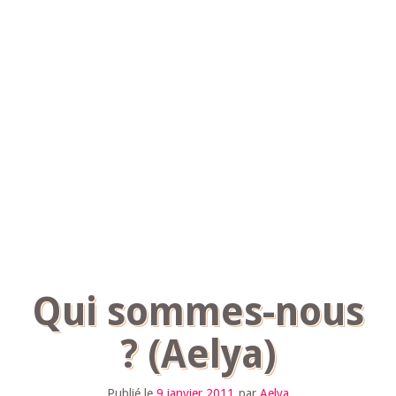
Qui sommes-nous
? (Aelya)
Publié le
9 janvier 2011
par
Aelya