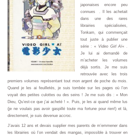
japonaises
encore peu
connues
. Il les achetait
dans une des rares
librairies spécialisées,
Tonkam, qui commençait
tout juste à publier une
série : «
Video Girl Aï
« .
Je lui ai demandé de
m’acheter les volumes
déjà sortis.
Je me suis
retrouvée avec les trois
premiers volumes représentant tout mon argent de poche
du mois.
Quand je les ai feuilletés, je suis tombée sur les pages où l’on
voyait des petites culottes ou des seins ! Je me suis dis : « Mon
Dieu, Qu’est-ce que j’ai acheté ! ». Puis, je les ai
quand même
lus
(je ne voulais pas avoir gaspillé toute ma fortune pour rien!) et là,
directement
, je suis devenue accroc.
J’avais 12 ans et devais supplier mes parents de m’emmener dans
les librairies où l’on vendait des mangas, impossible à trouver en