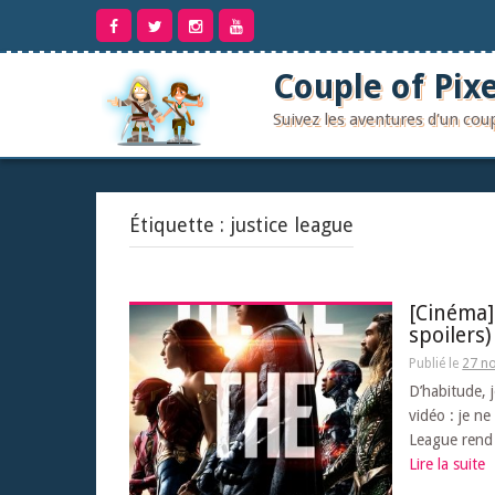
Aller
au
contenu
Couple of Pixe
Suivez les aventures d'un co
Étiquette :
justice league
[Cinéma]
spoilers)
Publié le
27 n
D’habitude, j
vidéo : je ne
League rend q
Lire la suite