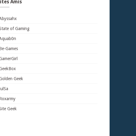
ites Amis
Abyssahx
State of Gaming
Aquab0n
Be-Games
GamerGirl
GeekBox
Golden Geek
JulSa
Roxarmy
Site Geek