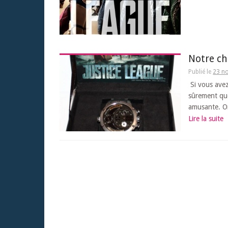
Notre ch
Publié le
23 n
Si vous avez
sûrement que
amusante. Or
Lire la suite