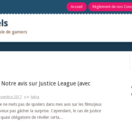
Accueil
Règlement de nos Con
ls
uple de gamers
R
 Notre avis sur Justice League (avec
ovembre 2017
par
Aelya
e ne mets pas de spoilers dans mes avis sur les films/jeux
 veux pas gâcher la surprise. Cependant, le cas de Justice
uasi obligatoire de révéler certa...