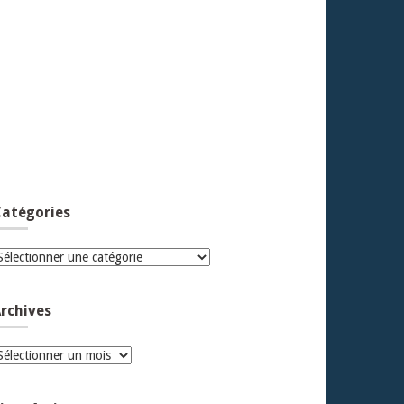
atégories
atégories
rchives
rchives