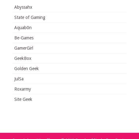
Abyssahx
State of Gaming
Aquab0n
Be-Games
GamerGirl
GeekBox
Golden Geek
JulSa
Roxarmy
Site Geek