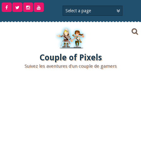
Aller
au
contenu
Couple of Pixels
Suivez les aventures d'un couple de gamers