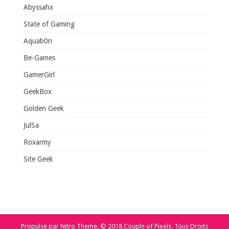
Abyssahx
State of Gaming
Aquab0n
Be-Games
GamerGirl
GeekBox
Golden Geek
JulSa
Roxarmy
Site Geek
Propulsé par
Nitro Theme
.
© 2018 Couple of Pixels. Tous Droits