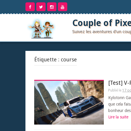
Aller
au
contenu
Couple of Pixe
Suivez les aventures d'un co
Étiquette :
course
[Test] V-
Publié le
17 o
Kylotonn Gam
que cela fais
bonheur des 
Lire la suite