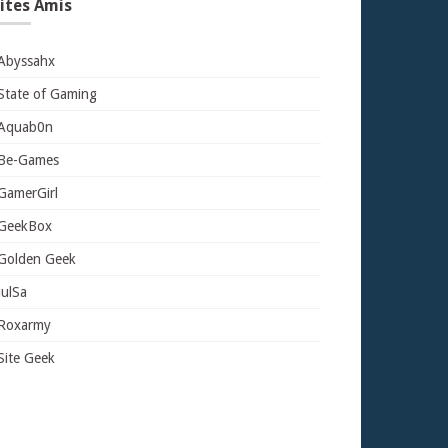
ites Amis
Abyssahx
State of Gaming
Aquab0n
Be-Games
GamerGirl
GeekBox
Golden Geek
JulSa
Roxarmy
Site Geek