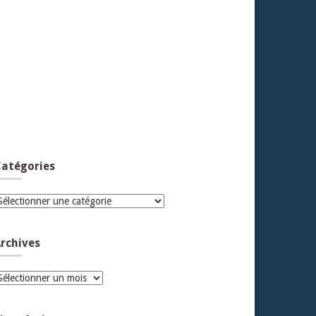
atégories
atégories
rchives
rchives