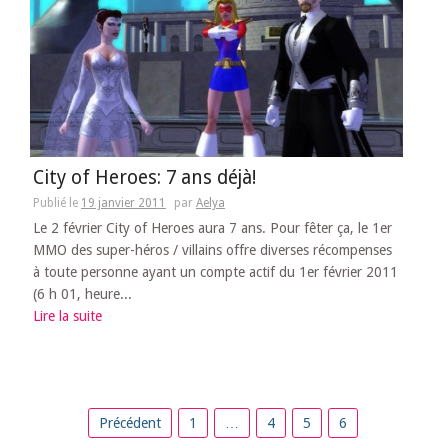
City of Heroes: 7 ans déjà!
Publié le
19 janvier 2011
par
Aelya
Le 2 février City of Heroes aura 7 ans. Pour fêter ça, le 1er
MMO des super-héros / villains offre diverses récompenses
à toute personne ayant un compte actif du 1er février 2011
(6 h 01, heure...
Lire la suite
Pagination
Précédent
1
…
4
5
6