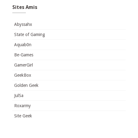
Sites Amis
Abyssahx
State of Gaming
Aquab0n
Be-Games
GamerGirl
GeekBox
Golden Geek
JulSa
Roxarmy
Site Geek