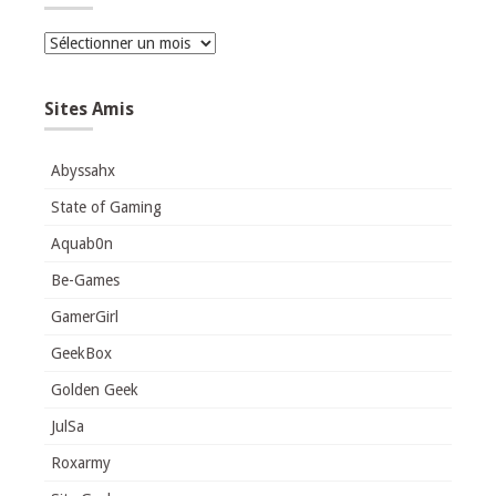
Archives
Sites Amis
Abyssahx
State of Gaming
Aquab0n
Be-Games
GamerGirl
GeekBox
Golden Geek
JulSa
Roxarmy