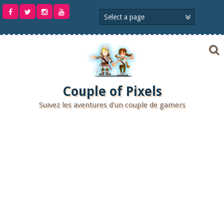
Aller
au
contenu
Couple of Pixels
Suivez les aventures d'un couple de gamers