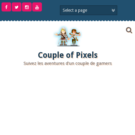
Aller
au
contenu
Couple of Pixels
Suivez les aventures d'un couple de gamers