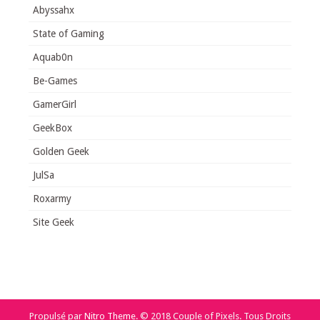
Abyssahx
State of Gaming
Aquab0n
Be-Games
GamerGirl
GeekBox
Golden Geek
JulSa
Roxarmy
Site Geek
Propulsé par
Nitro Theme
.
© 2018 Couple of Pixels. Tous Droits