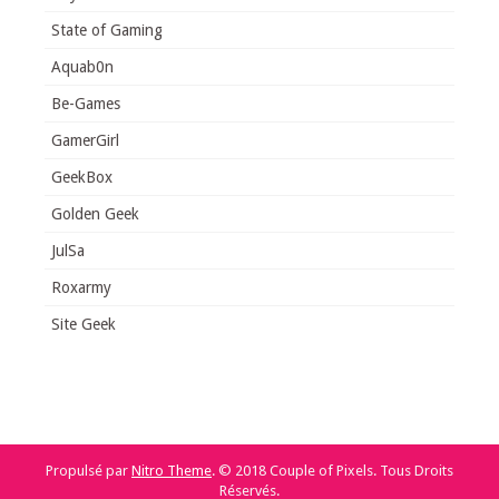
State of Gaming
Aquab0n
Be-Games
GamerGirl
GeekBox
Golden Geek
JulSa
Roxarmy
Site Geek
Propulsé par
Nitro Theme
.
© 2018 Couple of Pixels. Tous Droits
Réservés.