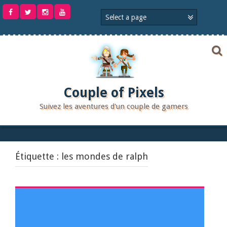
Aller
au
contenu
Couple of Pixels
Suivez les aventures d'un couple de gamers
Étiquette :
les mondes de ralph