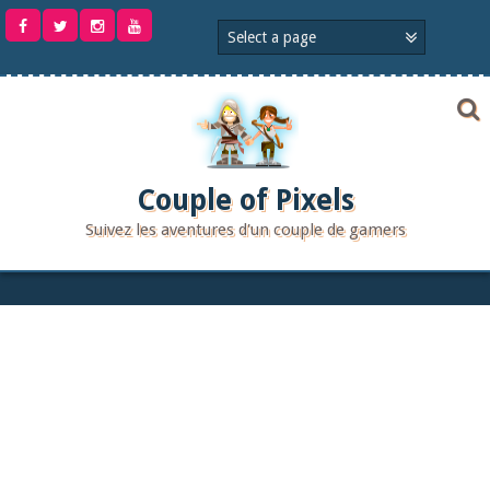
Aller
au
contenu
Couple of Pixels
Suivez les aventures d'un couple de gamers