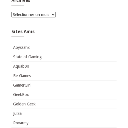
Archives
Archives
Sites Amis
Abyssahx
State of Gaming
Aquab0n
Be-Games
GamerGirl
GeekBox
Golden Geek
JulSa
Roxarmy