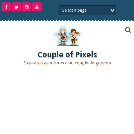
Aller
au
contenu
Couple of Pixels
Suivez les aventures d'un couple de gamers