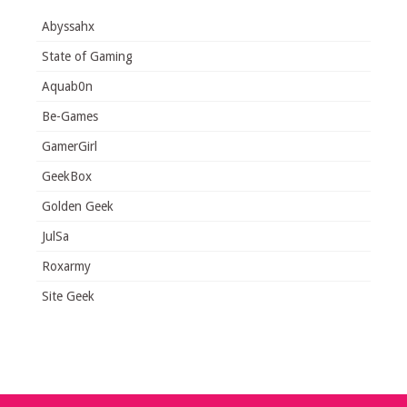
Abyssahx
State of Gaming
Aquab0n
Be-Games
GamerGirl
GeekBox
Golden Geek
JulSa
Roxarmy
Site Geek