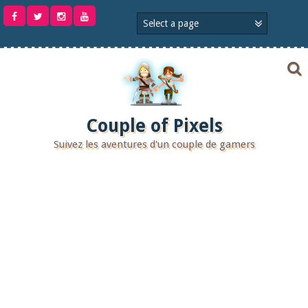
Aller
au
contenu
Couple of Pixels
Suivez les aventures d'un couple de gamers