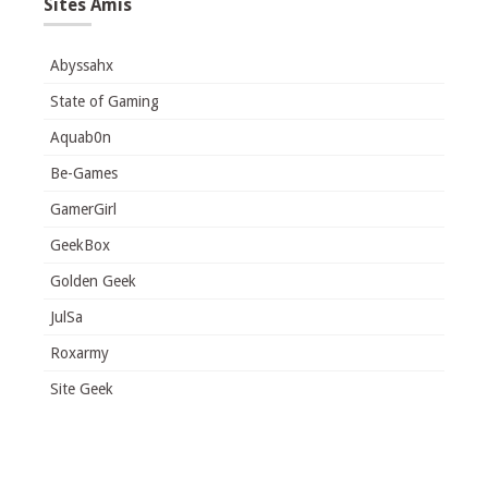
Sites Amis
Abyssahx
State of Gaming
Aquab0n
Be-Games
GamerGirl
GeekBox
Golden Geek
JulSa
Roxarmy
Site Geek