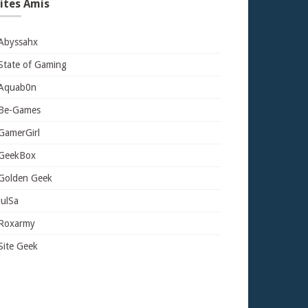
ites Amis
Abyssahx
State of Gaming
Aquab0n
Be-Games
GamerGirl
GeekBox
Golden Geek
JulSa
Roxarmy
Site Geek