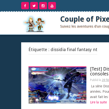
Aller
au
contenu
Couple of Pixe
Suivez les aventures d'un co
Étiquette :
dissidia final fantasy nt
[Test] Di
consoles
Publié le
28 fé
La série Diss
années. Pour
avait fait le
Lire la suite