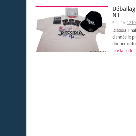
Déballage
NT
Publié le
12 fé
Dissidia Fin
d’année le p
donner notre
Lire la suite