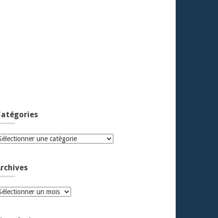
atégories
atégories
rchives
rchives