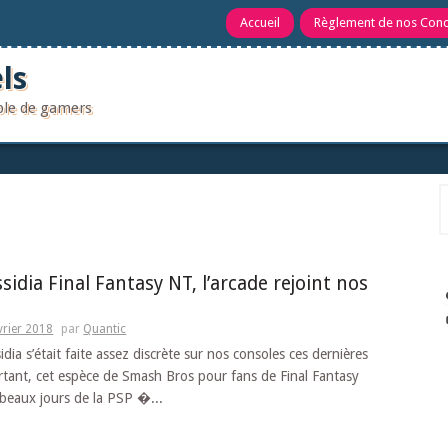
Accueil
Règlement de nos Con
ls
uple de gamers
R
ssidia Final Fantasy NT, l’arcade rejoint nos
vrier 2018
par
Quantic
idia s’était faite assez discrète sur nos consoles ces dernières
tant, cet espèce de Smash Bros pour fans de Final Fantasy
s beaux jours de la PSP �...