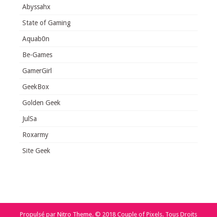
Abyssahx
State of Gaming
Aquab0n
Be-Games
GamerGirl
GeekBox
Golden Geek
JulSa
Roxarmy
Site Geek
Propulsé par
Nitro Theme
.
© 2018 Couple of Pixels. Tous Droits