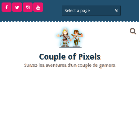
Aller
au
contenu
Couple of Pixels
Suivez les aventures d'un couple de gamers