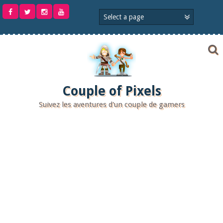
Aller
au
contenu
Couple of Pixels
Suivez les aventures d'un couple de gamers