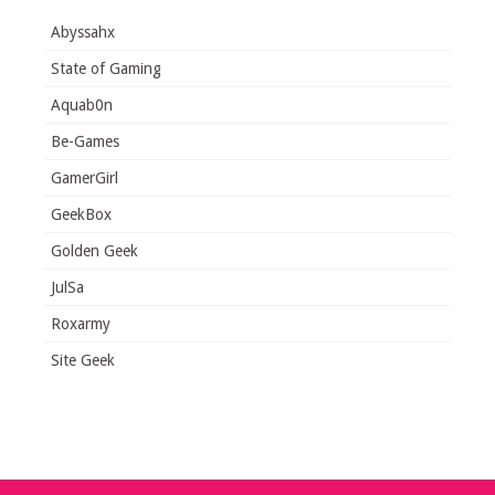
Abyssahx
State of Gaming
Aquab0n
Be-Games
GamerGirl
GeekBox
Golden Geek
JulSa
Roxarmy
Site Geek