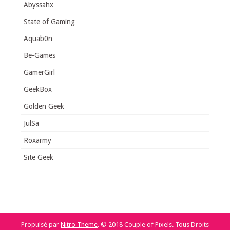
Abyssahx
State of Gaming
Aquab0n
Be-Games
GamerGirl
GeekBox
Golden Geek
JulSa
Roxarmy
Site Geek
Propulsé par
Nitro Theme
.
© 2018 Couple of Pixels. Tous Droits