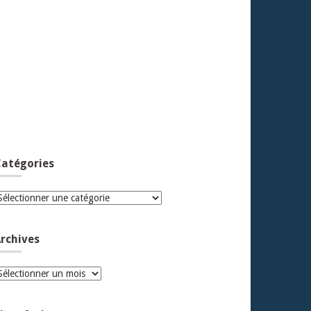
atégories
atégories
rchives
rchives