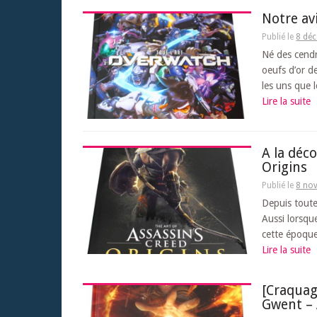
Notre av
Publié le
8 dé
Né des cendr
oeufs d’or d
les uns que 
Lire la suite
A la déc
Origins
Publié le
8 no
Depuis toute 
Aussi lorsque
cette époque,
Lire la suite
[Craquag
Gwent – 