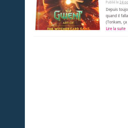
Publié le
24 o
Depuis toujou
quand il fall
(Tonkam, ça 
Lire la suite