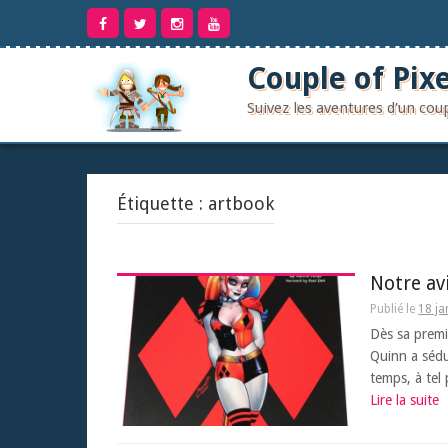
Aller
au
contenu
Couple of Pixe
Suivez les aventures d'un co
Étiquette :
artbook
Notre av
Publié le
18 ja
Dès sa premi
Quinn a sédui
temps, à tel 
Lire la suite