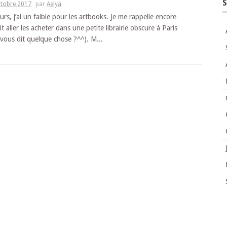
S
ctobre 2017
par
Aelya
rs, j’ai un faible pour les artbooks. Je me rappelle encore
ait aller les acheter dans une petite librairie obscure à Paris
vous dit quelque chose ?^^). M...