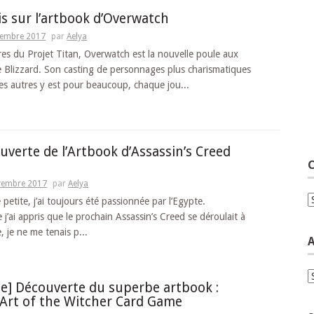
is sur l’artbook d’Overwatch
cembre 2017
par
Aelya
es du Projet Titan, Overwatch est la nouvelle poule aux
e Blizzard. Son casting de personnages plus charismatiques
les autres y est pour beaucoup, chaque jou...
ouverte de l’Artbook d’Assassin’s Creed
C
vembre 2017
par
Aelya
C
petite, j’ai toujours été passionnée par l’Egypte.
 j’ai appris que le prochain Assassin’s Creed se déroulait à
 je ne me tenais p...
A
A
e] Découverte du superbe artbook :
Art of the Witcher Card Game