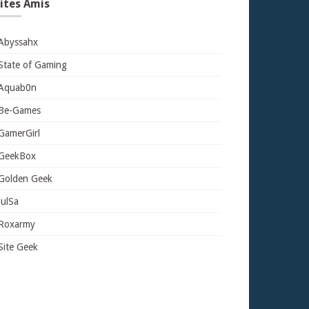
ites Amis
Abyssahx
State of Gaming
Aquab0n
Be-Games
GamerGirl
GeekBox
Golden Geek
JulSa
Roxarmy
Site Geek