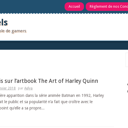
Accueil
Règlement de nos Con
ls
uple de gamers
R
is sur l’artbook The Art of Harley Quinn
nvier 2018
par
Aelya
ère apparition dans la série animée Batman en 1992, Harley
t le public et sa popularité n’a fait que croître avec le
point qu’elle a sa propre...